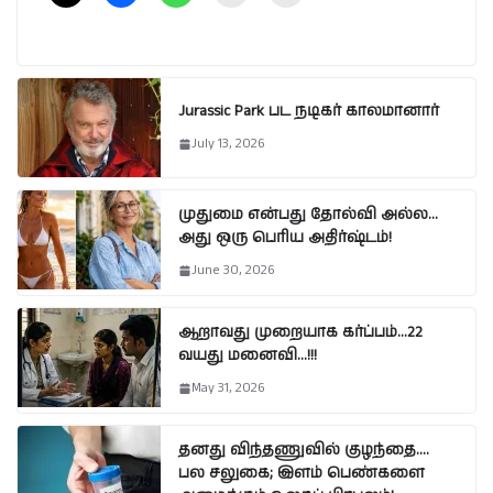
Jurassic Park பட நடிகர் காலமானார்
July 13, 2026
முதுமை என்பது தோல்வி அல்ல…
அது ஒரு பெரிய அதிர்ஷ்டம்!
June 30, 2026
ஆறாவது முறையாக கர்ப்பம்…22
வயது மனைவி…!!!
May 31, 2026
தனது விந்தணுவில் குழந்தை….
பல சலுகை; இளம் பெண்களை