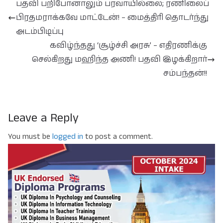
பதவி பறிபோனாலும் பரவாயில்லை; ரணிலைப்
பிரதமராக்கவே மாட்டேன்! – மைத்திரி தொடர்ந்து
அடம்பிடிப்பு
கவிழ்ந்தது ‘சூழ்ச்சி அரசு’ – எதிரணிக்கு
செல்கிறது மஹிந்த அணி! பதவி இழக்கிறார்
சம்பந்தன்!!
Leave a Reply
You must be
logged in
to post a comment.