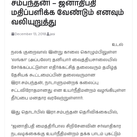
சம்பந்தன்! – ஜனாதிபதி
மதிப்பளிக்க வேண்டும் எனவும்
வலியுறுத்து
December 13, 2018
jasi
உடல்
நலக் குறைவால் இன்று காலை கொழும்பிலுள்ள
‘லங்கா’ (அப்பலோ) தனியார் வைத்தியசாலையில்
சேர்க்கப்பட்டுள்ள எதிர்க்கட்சித் தலைவரும் தமிழ்த்
தேசியக் கூட்டமைப்பின் தலைவருமான
இரா.சம்பந்தன், நாடாளுமன்றக் கலைப்பு
சட்டவிரோதமானது என உயர்நீதிமன்றம் வழங்கியுள்ள
தீர்ப்பை மனதார வரவேற்றுள்ளார்.
இது தொடர்பில் இரா.சம்பந்தன் தெரிவிக்கையில்,
“ஜனாதிபதி மைத்திரிபால சிறிசேனவின் சர்வாதிகார
நடவடிக்கைக்கு உயர்நீதிமன்றம் தக்க பாடம் புகட்டும்