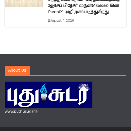
ஜோசப் பிரேசர் நைன்வெல்ஸ் இன்
‘ParentX’ அறிமுகப்படுத்துகிறது
August 4, 2026
About Us
www.puthusudar.lk