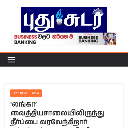
Skip
to
content
LEAD NEWS
LOCAL
‘லங்கா’
வைத்தியசாலையிலிருந்து
தீர்ப்பை வரவேற்கிறார்