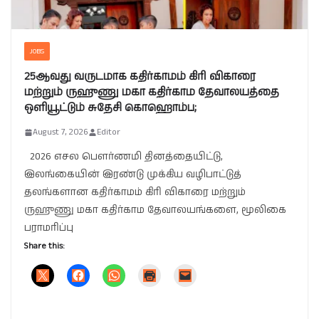
JOBS
25ஆவது வருடமாக கதிர்காமம் கிரி விகாரை
மற்றும் ருஹுணு மகா கதிர்காம தேவாலயத்தை
ஒளியூட்டும் சுதேசி கொஹொம்ப;
August 7, 2026
Editor
2026 எசல பௌர்ணமி தினத்தையிட்டு,
இலங்கையின் இரண்டு முக்கிய வழிபாட்டுத்
தலங்களான கதிர்காமம் கிரி விகாரை மற்றும்
ருஹுணு மகா கதிர்காம தேவாலயங்களை, மூலிகை
பராமரிப்பு
Share this: