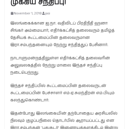
முக்கிய சந்திப்பு!
November 1, 2018
jasi
இலங்கைக்கான ஐ.நா. வதிவிடப் பிரதிநிதி ஹனா
சிங்கர் அம்மையார், எதிர்க்கட்சித் தலைவரும் தமிழ்த்
தேசியக் கூட்டமைப்பின் தலைவருமான
இரா.சம்பந்தனையும் நேற்று சந்தித்துப் பேசினார்.
நாடாளுமன்றத்திலுள்ள எதிர்க்கட்சித் தலைவரின்
அலுவலகத்தில் நேற்று மாலை இந்தச் சந்திப்பு
நடைபெற்றது.
இந்தச் சந்திப்பில் கூட்டமைப்பின் தலைவருடன்
கூட்டமைப்பின் பேச்சாளர் எம்.ஏ.சுமந்திரன் எம்.பியும்
கலந்துகொண்டார்.
இதன்போது இலங்கையின் தற்போதைய அரசியலில்
நிலவும் குழப்பநிலை தொடர்பில் ஆராயப்பட்டது என
இரா.சம்பந்தன் ‘புதுசுடர்’ இணையத்தளத்திடம் இன்று