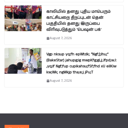
காலியில் தனது புதிய மாபெரும்
காட்சியறை திறப்புடன் தென்
பகுதியில் தனது இருப்பை
விரிவுபடுத்தும் ‘பெஷன் பக்’
August 7, 2026
Vgp nksup yq;fh epWtdk; “Ngf;];lhu;”
(BakeStar) jahupg;ig mwpKfg;gLj;Jfpd;wJ:
,yq;if Ngf;fup cupikahsu;fSf;fhd xU eilKiw
kw;Wk; ngWkjp tha;e;j jPu;T
August 7, 2026