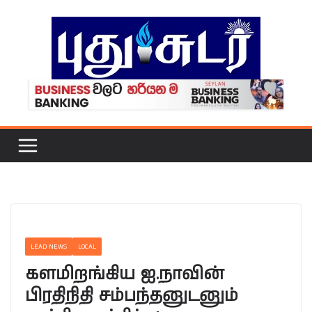
Skip
to
content
LEAD NEWS
LOCAL
களமிறங்கிய ஐ.நாவின்
பிரதிநிதி சம்பந்தனுடனும்