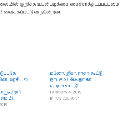
னிலையில் குறித்த உடன்படிக்கை கைச்சாத்திடப்பட்டமை
்வைக்கப்பட்டு வருகின்றன.
டுப்பதே
மனோ, திகா, ராதா கூட்டு
ன் அரசியல்
நாடகம் ! இ.தொ.கா.
குற்றச்சாட்டு!
்ளுகிறார்
February 4, 2019
ம்.பி.!
In "Up Country"
2019