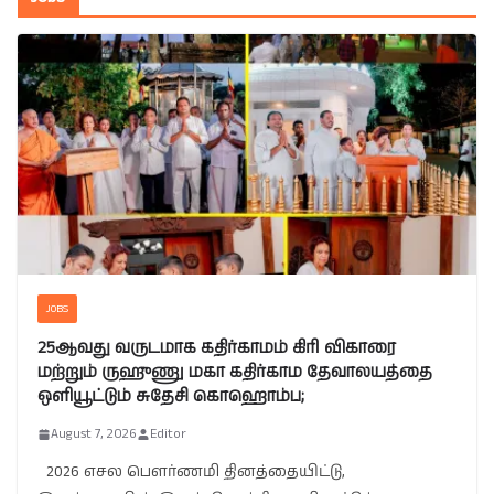
JOBS
25ஆவது வருடமாக கதிர்காமம் கிரி விகாரை
மற்றும் ருஹுணு மகா கதிர்காம தேவாலயத்தை
ஒளியூட்டும் சுதேசி கொஹொம்ப;
August 7, 2026
Editor
2026 எசல பௌர்ணமி தினத்தையிட்டு,