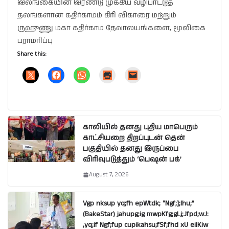
இலங்கையின் இரண்டு முக்கிய வழிபாட்டுத்
தலங்களான கதிர்காமம் கிரி விகாரை மற்றும்
ருஹுணு மகா கதிர்காம தேவாலயங்களை, மூலிகை
பராமரிப்பு
Share this:
காலியில் தனது புதிய மாபெரும்
காட்சியறை திறப்புடன் தென்
பகுதியில் தனது இருப்பை
விரிவுபடுத்தும் ‘பெஷன் பக்’
August 7, 2026
Vgp nksup yq;fh epWtdk; “Ngf;];lhu;”
(BakeStar) jahupg;ig mwpKfg;gLj;Jfpd;wJ:
,yq;if Ngf;fup cupikahsu;fSf;fhd xU eilKiw