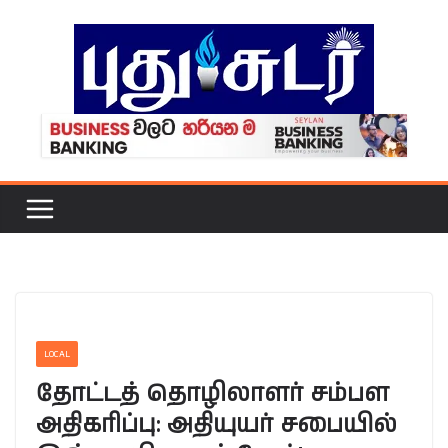
Skip
to
content
LOCAL
தோட்டத் தொழிலாளர் சம்பள
அதிகரிப்பு: அதியுயர் சபையில்