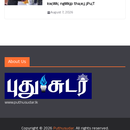
kw;Wk; ngWkjp tha;e;j jPu;T
August 7, 2026
About Us
www.puthusudar.lk
Copyright © 2026
Puthusudar
. All rights reserved.