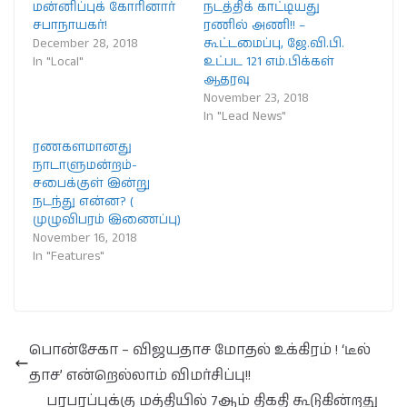
மன்னிப்புக் கோரினார்
நடத்திக் காட்டியது
சபாநாயகர்!
ரணில் அணி!! –
December 28, 2018
கூட்டமைப்பு, ஜே.வி.பி.
In "Local"
உட்பட 121 எம்.பிக்கள்
ஆதரவு
November 23, 2018
In "Lead News"
ரணகளமானது
நாடாளுமன்றம்-
சபைக்குள் இன்று
நடந்து என்ன? (
முழுவிபரம் இணைப்பு)
November 16, 2018
In "Features"
பொன்சேகா – விஜயதாச மோதல் உக்கிரம் ! ‘டீல்
தாச’ என்றெல்லாம் விமர்சிப்பு!!
பரபரப்புக்கு மத்தியில் 7ஆம் திகதி கூடுகின்றது