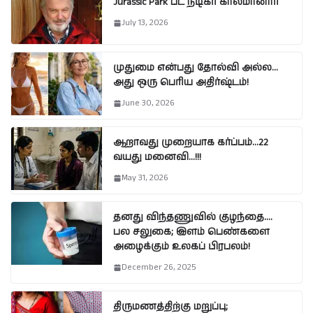
Jurassic Park பட நடிகர் காலமானார்
July 13, 2026
முதுமை என்பது தோல்வி அல்ல…
அது ஒரு பெரிய அதிர்ஷ்டம்!
June 30, 2026
ஆறாவது முறையாக கர்ப்பம்…22
வயது மனைவி…!!!
May 31, 2026
தனது விந்தணுவில் குழந்தை….
பல சலுகை; இளம் பெண்களை
அழைக்கும் உலகப் பிரபலம்!
December 26, 2025
திருமணத்திற்கு மறுப்பு;