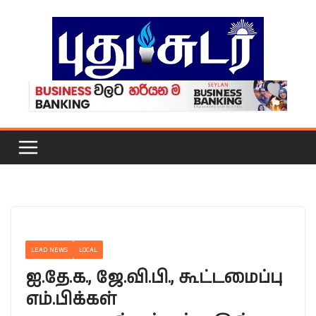
Skip
to
content
LEAD NEWS
LOCAL
ஐ.தே.க., ஜே.வி.பி., கூட்டமைப்பு
எம்.பிக்கள்