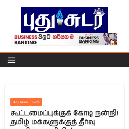
Skip
to
content
LEAD NEWS
LOCAL
கூட்டமைப்புக்குக் கோடி நன்றி!
தமிழ் மக்களுக்குத் தீர்வு