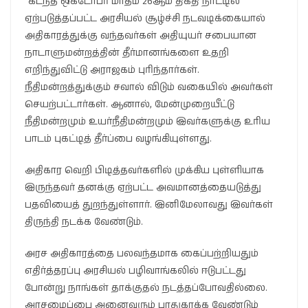
“கடந்த ஒக்டோபர் மாதம் 26ஆம் திகதி நாட்டில்
ஏற்படுத்தப்பட்ட அரசியல் சூழ்ச்சி நடவடிக்கையால்
அதிகாரத்துக்கு வந்தவர்கள் அதியுயர் சபையான
நாடாளுமன்றத்தின் தீர்மானங்களை உதறி
எறிந்துவிட்டு அராஜகம் புரிந்தார்கள்.
நீதிமன்றத்துக்கும் சவால் விடும் வகையில் அவர்கள்
செயற்பட்டார்கள். ஆனால், மேன்முறையீட்டு
நீதிமன்றமும் உயர்நீதிமன்றமும் இவர்களுக்கு உரிய
பாடம் புகட்டித் தீர்ப்பை வழங்கியுள்ளது.
அதிகார வெறி பிடித்தவர்களில் முக்கிய புள்ளியாக
இருந்தவர் தனக்கு ஏற்பட்ட அவமானத்தையடுத்து
பதவியைத் துறந்துள்ளார். இனிமேலாவது இவர்கள்
திருந்தி நடக்க வேண்டும்.
அரச அதிகாரத்தை பலவந்தமாக கைப்பற்றியதும்
எதிர்த்தரப்பு அரசியல் பழிவாங்கலில் ஈடுபட்டது
போன்று நாங்கள் தாக்குதல் நடத்தப்போவதில்லை.
அரசமைப்பை அனைவரும் பாதுகாக்க வேண்டும்