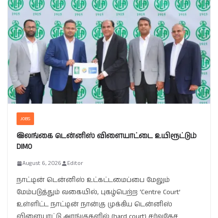
JOBS
இலங்கை டென்னிஸ் விளையாட்டை உயிரூட்டும்
DIMO
August 6, 2026
Editor
நாட்டின் டென்னிஸ் உட்கட்டமைப்பை மேலும்
மேம்படுத்தும் வகையில், புகழ்பெற்ற ‘Centre Court’
உள்ளிட்ட நாட்டின் நான்கு முக்கிய டென்னிஸ்
விளையாட்டு அரங்குகளில் (hard court) சர்வதேச