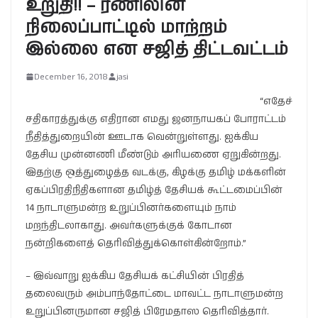
உறுதி!! – ரணிலின்
நிலைப்பாட்டில் மாற்றம்
இல்லை என சஜித் திட்டவட்டம்
December 16, 2018
jasi
“எதேச்
சதிகாரத்துக்கு எதிரான எமது ஜனநாயகப் போராட்டம்
நீதித்துறையின் ஊடாக வென்றுள்ளது. ஐக்கிய
தேசிய முன்னணி மீண்டும் அரியணை ஏறுகின்றது.
இதற்கு ஒத்துழைத்த வடக்கு, கிழக்கு தமிழ் மக்களின்
ஏகப்பிரதிநிதிகளான தமிழ்த் தேசியக் கூட்டமைப்பின்
14 நாடாளுமன்ற உறுப்பினர்களையும் நாம்
மறந்திடலாகாது. அவர்களுக்குக் கோடான
நன்றிகளைத் தெரிவித்துக்கொள்கின்றோம்.”
– இவ்வாறு ஐக்கிய தேசியக் கட்சியின் பிரதித்
தலைவரும் அம்பாந்தோட்டை மாவட்ட நாடாளுமன்ற
உறுப்பினருமான சஜித் பிரேமதாஸ தெரிவித்தார்.