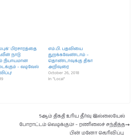
ஸ்புக்’ பிரசாரத்தை
எம்.பி. பதவியை
நவீன் நாடு
துறக்கவேண்டாம் –
ும் நியாயமான
தொண்டாவுக்கு திகா
டைக்கும் – வடிவேல்
அறிவுரை
ிப்பு!
October 26, 2018
19
In "Local"
5ஆம் திகதி உரிய தீர்வு இல்லையேல்
போராட்டம் வெடிக்கும்! – ரணிலைச் சந்தித்த
பின் மனோ தெரிவிப்பு