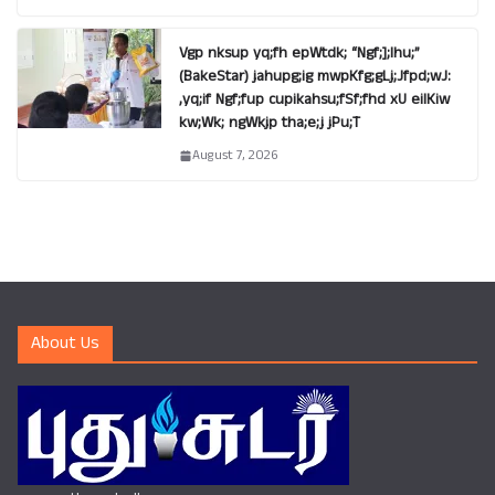
Vgp nksup yq;fh epWtdk; “Ngf;];lhu;”
(BakeStar) jahupg;ig mwpKfg;gLj;Jfpd;wJ:
,yq;if Ngf;fup cupikahsu;fSf;fhd xU eilKiw
kw;Wk; ngWkjp tha;e;j jPu;T
August 7, 2026
About Us