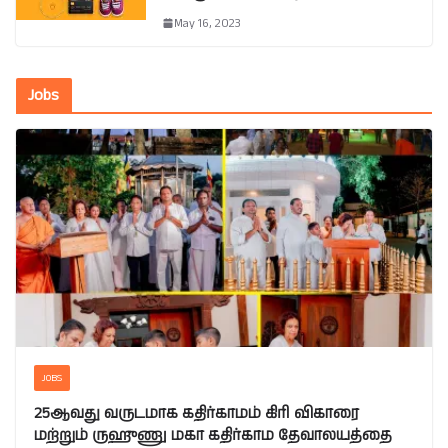
May 16, 2023
Jobs
JOBS
25ஆவது வருடமாக கதிர்காமம் கிரி விகாரை
மற்றும் ருஹுணு மகா கதிர்காம தேவாலயத்தை