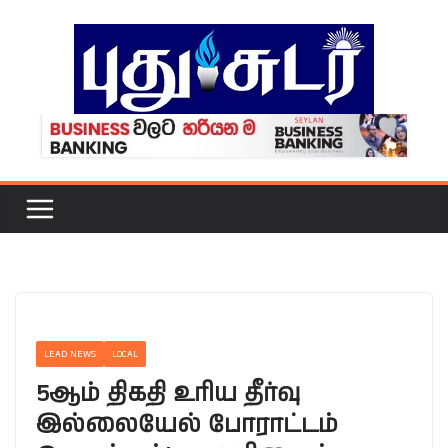
Skip
to
content
LEAD NEWS
LOCAL
5ஆம் திகதி உரிய தீர்வு
இல்லையேல் போராட்டம்