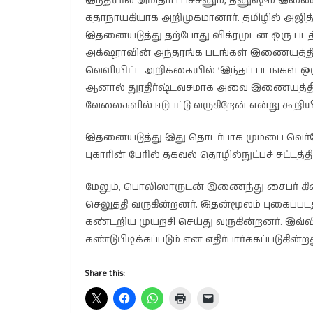
இந்தியில் அமிதாப் பச்சனும், தனுஷும் இணைந்
கதாநாயகியாக அறிமுகமானார். தமிழில் அஜித் கும
இதனையடுத்து தற்போது விக்ரமுடன் ஒரு படத்தி
அக்‌‌ஷராவின் அந்தரங்க படங்கள் இணையத்தில்
வெளியிட்ட அறிக்கையில் ’இந்தப் படங்கள் ஒர
ஆனால் துரதிர்ஷ்டவசமாக அவை இணையத்தில் க
வேலைகளில் ஈடுபட்டு வருகிறேன் என்று கூறியிர
இதனையடுத்து இது தொடர்பாக மும்பை வெர்சோ
புகாரின் பேரில் தகவல் தொழில்நுட்பச் சட்டத்தின
மேலும், பொலிஸாருடன் இணைந்து சைபர் கிரை
செலுத்தி வருகின்றனர். இதன்மூலம் புகைப்
கண்டறிய முயற்சி செய்து வருகின்றனர். இவ்வ
கண்டுபிடிக்கப்படும் என எதிர்பார்க்கப்படுகின்றத
Share this: