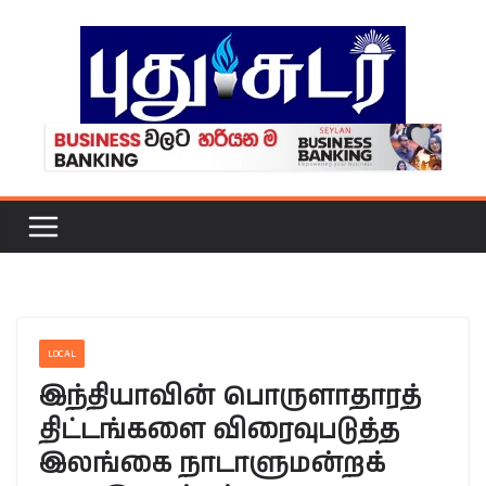
Skip
to
content
LOCAL
இந்தியாவின் பொருளாதாரத்
திட்டங்களை விரைவுபடுத்த
இலங்கை நாடாளுமன்றக்