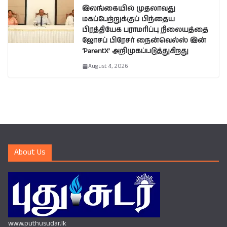
இலங்கையில் முதலாவது
மகப்பேற்றுக்குப் பிந்தைய
பிரத்தியேக பராமரிப்பு நிலையத்தை
ஜோசப் பிரேசர் நைன்வெல்ஸ் இன்
‘ParentX’ அறிமுகப்படுத்துகிறது
August 4, 2026
About Us
www.puthusudar.lk