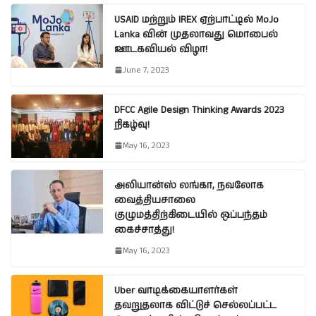
USAID மற்றும் IREX ஏற்பாட்டில் MoJo
Lanka வின் முதலாவது மொபைல்
ஊடகவியல் விழா!
June 7, 2023
DFCC Agile Design Thinking Awards 2023
நிகழ்வு!
May 16, 2023
அலியான்ஸ் லங்கா, நவலோக
வைத்தியசாலை
குழுமத்திற்கிடையில் ஒப்பந்தம்
கைச்சாத்து!
May 16, 2023
Uber வாடிக்கையாளர்கள்
தவறுதலாக விட்டுச் செல்லப்பட்ட