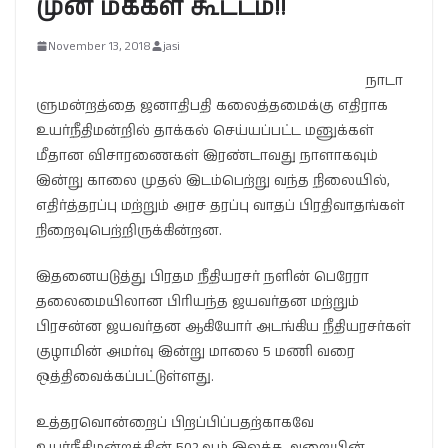
முன் மக்கள் கூட்டம்!!
November 13, 2018
jasi
நாடா
ளுமன்றத்தை ஜனாதிபதி கலைத்தமைக்கு எதிராக
உயர்நீதிமன்றில் தாக்கல் செய்யப்பட்ட மனுக்கள்
மீதான விசாரணைகள் இரண்டாவது நாளாகவும்
இன்று காலை முதல் இடம்பெற்று வந்த நிலையில்,
எதிர்த்தரப்பு மற்றும் அரச தரப்பு வாதப் பிரதிவாதங்கள்
நிறைவுபெற்றிருக்கின்றன.
இதனையடுத்து பிரதம நீதியரசர் நளின் பெரேரா
தலைமையிலான பிரியந்த ஜயவர்தன மற்றும்
பிரசன்ன ஜயவர்தன ஆகியோர் அடங்கிய நீதியரசர்கள்
குழாமின் அமர்வு இன்று மாலை 5 மணி வரை
ஒத்திவைக்கப்பட்டுள்ளது.
உத்தரவொன்றைப் பிறப்பிப்பதற்காகவே
உயர்நீதிமன்றத்தின் 502ஆம் இலக்க அறையின்