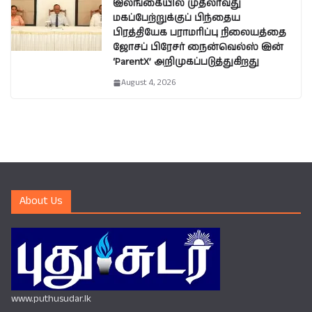
இலங்கையில் முதலாவது
மகப்பேற்றுக்குப் பிந்தைய
பிரத்தியேக பராமரிப்பு நிலையத்தை
ஜோசப் பிரேசர் நைன்வெல்ஸ் இன்
‘ParentX’ அறிமுகப்படுத்துகிறது
August 4, 2026
About Us
www.puthusudar.lk