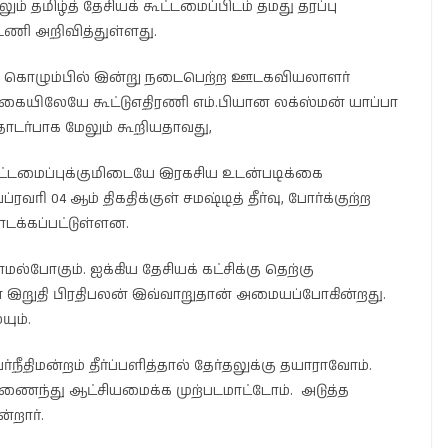
ம் தமிழ்த் தேசியக் கூட்டமைப்பிடம் தமது தரப்பு
டணி அறிவித்துள்ளது.
கொழும்பில் இன்று நடைபெற்ற ஊடகவியலாளர்
டுகையிலேயே கூட்டுஎதிரணி எம்.பியான லக்ஸ்மன் யாப்பா
டர்பாக மேலும் கூறியதாவது,
க் கூட்டமைப்புக்குமிடையே இரகசிய உடன்படிக்கை
ரவரி 04 ஆம் திகதிக்குள் சமஷ்டித் தீர்வு, போர்க்குற்ற
டக்கப்பட்டுள்ளன.
ாமல்போகும். ஐக்கிய தேசியக் கட்சிக்கு தெற்கு
் இறுதி பிரதிபலன் இவ்வாறுதான் அமையப்போகின்றது.
ும்.
திமன்றம் தீர்ப்பளித்தால் தேர்தலுக்கு தயாராவோம்.
இணைந்து ஆட்சியமைக்க முற்படமாட்டோம். அடுத்த
்றார்.