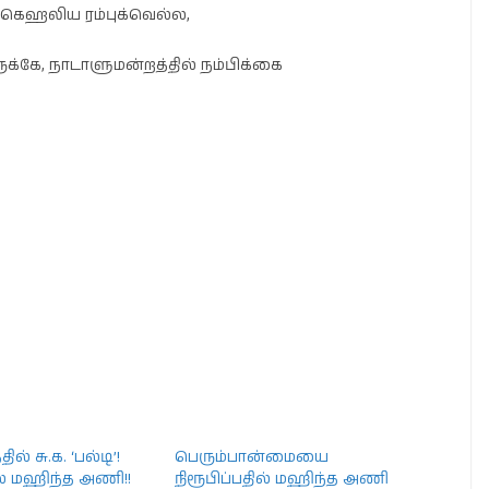
கெஹலிய ரம்புக்வெல்ல,
ுக்கே, நாடாளுமன்றத்தில் நம்பிக்கை
ில் சு.க. ‘பல்டி’!
பெரும்பான்மையை
ில் மஹிந்த அணி!!
நிரூபிப்பதில் மஹிந்த அணி