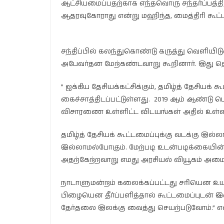
ஆட்சியமைப்பதற்காக எந்தவொரு சந்தர்ப்பத்திலு
ஆதரவுகோராது என்று மஹிந்த, மைத்திரி கூட்
சந்திப்பில் கலந்துகொண்டு கருத்து வெளியி
அபேவர்தன மேற்கண்டவாறு கூறினார். இது தொ
” ஐக்கிய தேசியக்கட்சிக்கும், தமிழ்த் தேசிய
கைச்சாத்திடப்பட்டுள்ளது. 2019 ஆம் ஆண்டு பெப்
விசாரணை உள்ளிட்ட விடயங்கள் அதில் உள்ள
தமிழ்த் தேசியக் கூட்டமைப்புக்கு வடக்கு இல்ல
இல்லாமல்போகும். மேற்படி உடன்படிக்கையின
அதற்கேற்றவாறு எமது அரசியல் வியூகம் அமைய
நாடாளுமன்றம் கலைக்கப்பட்டது சரியென உயர்நீ
பிழையென தீர்ப்பளித்தால் கூட்டமைப்புடன் 
தேர்தலை இலக்கு வைத்து செயற்படுவோம்.” என