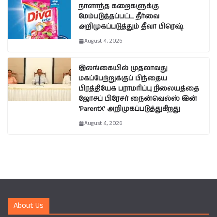
நாளாந்த கறைகளுக்கு
மேம்படுத்தப்பட்ட தீர்வை
அறிமுகப்படுத்தும் தீவா பிரெஷ்
August 4, 2026
இலங்கையில் முதலாவது
மகப்பேற்றுக்குப் பிந்தைய
பிரத்தியேக பராமரிப்பு நிலையத்தை
ஜோசப் பிரேசர் நைன்வெல்ஸ் இன்
‘ParentX’ அறிமுகப்படுத்துகிறது
August 4, 2026
About Us