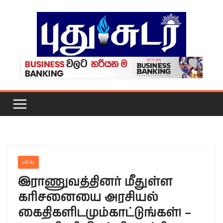
Skip
to
content
LOCAL
இராணுவத்தினர் மீதுள்ள
கரிசனையை அரசியல்
கைதிகளிடமும்காட்டுங்கள்! –