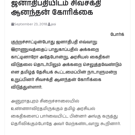
ஜனாதிபதியிடம் சிவசக்தி
ஆனந்தன் கோரிக்கை
September 23, 2018
jasi
போர்க்
குற்றச்சாட்டின்போது ஜனாதிபதி எவ்வாறு
இராணுவத்தைப் பாதுகாப்பதில் அக்கறை
காட்டினாரோ அதேபோன்று, அரசியல் கைதிகள்
விடுதலை தொடர்பிலும் அக்கறை செலுத்தவேண்டும்
என தமிழ்த் தேசியக் கூட்டமைப்பின் நாடாளுமன்ற
உறுப்பினர் சிவசக்தி ஆனந்தன் கோரிக்கை
விடுத்துள்ளார்.
அனுராதபுரம் சிறைச்சாலையில்
உண்ணாவிரதமிருக்கும் தமிழ் அரசியல்
கைதிகளைப் பார்வையிட்ட பின்னர் அங்கு கருத்து
தெரிவிக்கும்போதே அவர் மேற்கண்டவாறு கூறினார்.