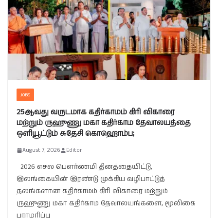
JOBS
25ஆவது வருடமாக கதிர்காமம் கிரி விகாரை
மற்றும் ருஹுணு மகா கதிர்காம தேவாலயத்தை
ஒளியூட்டும் சுதேசி கொஹொம்ப;
August 7, 2026
Editor
2026 எசல பௌர்ணமி தினத்தையிட்டு,
இலங்கையின் இரண்டு முக்கிய வழிபாட்டுத்
தலங்களான கதிர்காமம் கிரி விகாரை மற்றும்
ருஹுணு மகா கதிர்காம தேவாலயங்களை, மூலிகை
பராமரிப்பு