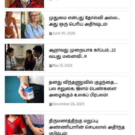
முதுமை என்பது தோல்வி அல்ல…
அது ஒரு பெரிய அதிர்ஷ்டம்!
June 30, 2026
ஆறாவது முறையாக கர்ப்பம்…22
வயது மனைவி…!!!
May 31, 2026
தனது விந்தணுவில் குழந்தை….
பல சலுகை; இளம் பெண்களை
அழைக்கும் உலகப் பிரபலம்!
December 26, 2025
திருமணத்திற்கு மறுப்பு;
அண்ணியாரின் செயலால் அதிர்ந்த
குடும்பம்!