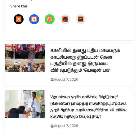
Share this:
காலியில் தனது புதிய மாபெரும்
காட்சியறை திறப்புடன் தென்
பகுதியில் தனது இருப்பை
விரிவுபடுத்தும் ‘பெஷன் பக்’
August 7, 2026
Vgp nksup yq;fh epWtdk; “Ngf;];lhu;”
(BakeStar) jahupg;ig mwpKfg;gLj;Jfpd;wJ:
,yq;if Ngf;fup cupikahsu;fSf;fhd xU eilKiw
kw;Wk; ngWkjp tha;e;j jPu;T
August 7, 2026