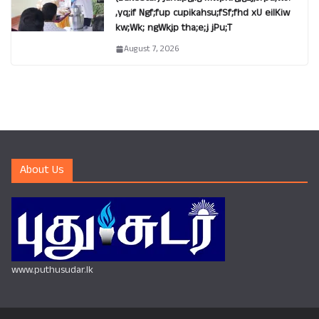
,yq;if Ngf;fup cupikahsu;fSf;fhd xU eilKiw
kw;Wk; ngWkjp tha;e;j jPu;T
August 7, 2026
About Us
www.puthusudar.lk