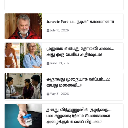
Jurassic Park பட நடிகர் காலமானார்
July 13, 2026
முதுமை என்பது தோல்வி அல்ல…
அது ஒரு பெரிய அதிர்ஷ்டம்!
June 30, 2026
ஆறாவது முறையாக கர்ப்பம்…22
வயது மனைவி…!!!
May 31, 2026
தனது விந்தணுவில் குழந்தை….
பல சலுகை; இளம் பெண்களை
அழைக்கும் உலகப் பிரபலம்!