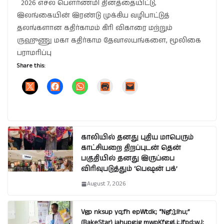
2026 எசல பௌர்ணமி தினத்தையிட்டு,
இலங்கையின் இரண்டு முக்கிய வழிபாட்டுத்
தலங்களான கதிர்காமம் கிரி விகாரை மற்றும்
ருஹுணு மகா கதிர்காம தேவாலயங்களை, மூலிகை
பராமரிப்பு
Share this:
காலியில் தனது புதிய மாபெரும்
காட்சியறை திறப்புடன் தென்
பகுதியில் தனது இருப்பை
விரிவுபடுத்தும் ‘பெஷன் பக்’
August 7, 2026
Vgp nksup yq;fh epWtdk; “Ngf;];lhu;”
(BakeStar) jahupg;ig mwpKfg;gLj;Jfpd;wJ: