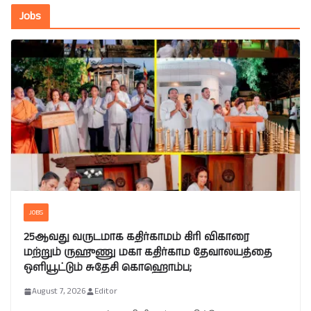
Jobs
JOBS
25ஆவது வருடமாக கதிர்காமம் கிரி விகாரை
மற்றும் ருஹுணு மகா கதிர்காம தேவாலயத்தை
ஒளியூட்டும் சுதேசி கொஹொம்ப;
August 7, 2026
Editor