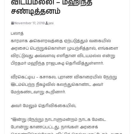
விடயமல்ல! – மஹிந்த
சண்டித்தனம்
November 17, 2018
jasi
பலாத்
காரமாக அகௌரவத்தை ஏற்படுத்தும் வகையில்
அரசைப் பெற்றுக்கொள்ள முயற்சித்தால், எங்களை
விரட்டுவது அவ்வளவு எளிதான விடயமல்ல என்று
பிரதமர் மஹிந்த ராஜபக்ஷ தெரிவித்துள்ளார்.
வீரகெட்டிய – கசாகல, புராண விகாரையில் நேற்று
இடம்பெற்ற நிகழ்வில் கலந்துகொண்ட அவர்
மேற்கண்டவாறு கூறினார்.
அவர் மேலும் தெரிவிக்கையில்,
“இன்று (நேற்று) நாடாளுமன்றம் நாடக மேடை
போன்று காணப்பட்டது. நாங்கள் அரசைக்