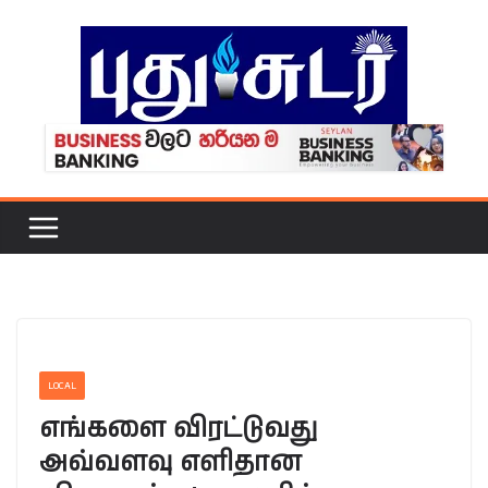
Skip
to
content
LOCAL
எங்களை விரட்டுவது
அவ்வளவு எளிதான