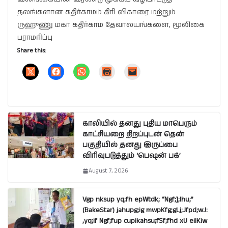
தலங்களான கதிர்காமம் கிரி விகாரை மற்றும்
ருஹுணு மகா கதிர்காம தேவாலயங்களை, மூலிகை
பராமரிப்பு
Share this:
காலியில் தனது புதிய மாபெரும்
காட்சியறை திறப்புடன் தென்
பகுதியில் தனது இருப்பை
விரிவுபடுத்தும் ‘பெஷன் பக்’
August 7, 2026
Vgp nksup yq;fh epWtdk; “Ngf;];lhu;”
(BakeStar) jahupg;ig mwpKfg;gLj;Jfpd;wJ:
,yq;if Ngf;fup cupikahsu;fSf;fhd xU eilKiw