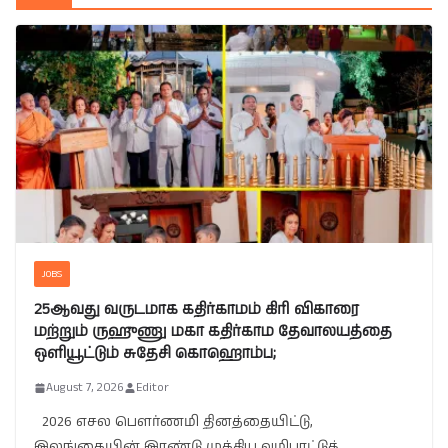
JOBS
25ஆவது வருடமாக கதிர்காமம் கிரி விகாரை
மற்றும் ருஹுணு மகா கதிர்காம தேவாலயத்தை
ஒளியூட்டும் சுதேசி கொஹொம்ப;
August 7, 2026
Editor
2026 எசல பௌர்ணமி தினத்தையிட்டு,
இலங்கையின் இரண்டு முக்கிய வழிபாட்டுத்