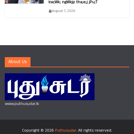
kw;Wk; ngWkjp tha;e;j jPu;T
August 7, 2026
About Us
www.puthusudar.lk
Copyright © 2026
Puthusudar
. All rights reserved.