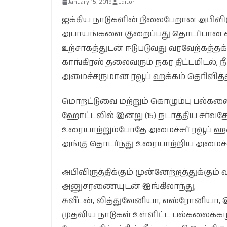
January 15, 2019
Editor
ஐக்கிய நாடுகளின் நிலைபேறான அபிவி
அபாயங்களை குறைப்பது தொடர்பான கல
உற்சாகத்துடன் ஈடுபடுவது வரவேற்கத்தக்
காங்கிரஸ் தலைவரும் நகர திட்டமிடல், நீ
அமைச்சருமான ரவூப் ஹக்கம் தெரிவித்த
மொறட்டுவை மற்றும் கொழும்பு பல்கல
ஹோட்டலில் இன்று (15) நடாத்திய சர்வ
உரையாற்றும்போதே அமைச்சர் ரவூப் ஹக
அங்கு தொடர்ந்து உரையாற்றிய அமைச்சர
அபிவிருத்திக்கும் முன்னேற்றத்துக்கு
அனுசரணையுடன் இங்கிலாந்து,
சுவீடன், லித்துவேனியா, எஸ்ரோனியா, 
முதலிய நாடுகள் உள்ளிட்ட பல்கலைக்க