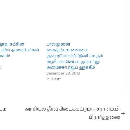
ஷாத், கபீரின்
பாலமுனை
 பதில் அமைச்சர்கள்
வைத்தியசாலையை
மனம்!
குறைசொல்லி இனி யாரும்
அரசியல் செய்ய முடியாது:
s"
அமைச்சர் ரவூப் ஹக்கீம்
December 28, 2018
In "East"
டம்
அரசியல் தீர்வு கிடைக்கட்டும்! – சரா எம்.பி.
பிரார்த்தனை