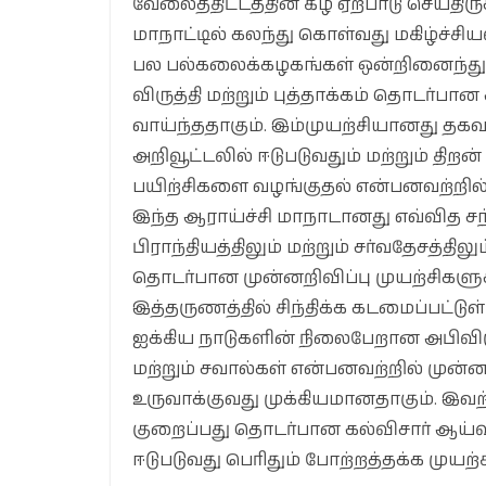
வேலைத்திட்டத்தின் கீழ் ஏற்பாடு செய்திரு
மாநாட்டில் கலந்து கொள்வது மகிழ்ச்சியள
பல பல்கலைக்கழகங்கள் ஒன்றினைந்து
விருத்தி மற்றும் புத்தாக்கம் தொடர்பா
வாய்ந்ததாகும். இம்முயற்சியானது தக
அறிவூட்டலில் ஈடுபடுவதும் மற்றும் தி
பயிற்சிகளை வழங்குதல் என்பனவற்றில்
இந்த ஆராய்ச்சி மாநாடானது எவ்வித சந்
பிராந்தியத்திலும் மற்றும் சர்வதேசத்தில
தொடர்பான முன்னறிவிப்பு முயற்சிகளு
இத்தருணத்தில் சிந்திக்க கடமைப்பட்டுள
ஐக்கிய நாடுகளின் நிலைபேறான அபிவிர
மற்றும் சவால்கள் என்பனவற்றில் முன்னற
உருவாக்குவது முக்கியமானதாகும். 
குறைப்பது தொடர்பான கல்விசார் ஆய்வ
ஈடுபடுவது பெரிதும் போற்றத்தக்க முயற்ச