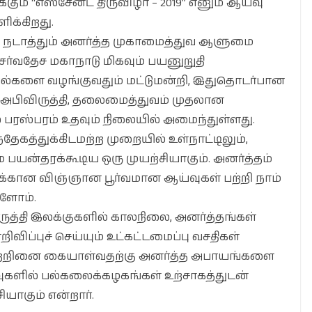
க்கும் “எஸ்சேன்ட் திருவிழா – 2019” எனும் ஆய்வு
ிக்கிறது.
 நடாத்தும் அனர்த்த முகாமைத்துவ ஆளுமை
ன சர்வதேச மகாநாடு மிகவும் பயனுறுதி
வல்களை வழங்குவதும் மட்டுமன்றி, இதுதொடர்பான
றன் அபிவிருத்தி, தலைமைத்துவம் முதலான
 பரஸ்பரம் உதவும் நிலையில் அமைந்துள்ளது.
தேகத்துக்கிடமற்ற முறையில் உள்நாட்டிலும்,
ும் பயன்தரக்கூடிய ஒரு முயற்சியாகும். அனர்த்தம்
க்கான விஞ்ஞான பூர்வமான ஆய்வுகள் பற்றி நாம்
்ளோம்.
ுத்தி இலக்குகளில் காலநிலை, அனர்த்தங்கள்
ிவிப்புச் செய்யும் உட்கட்டமைப்பு வசதிகள்
இவற்றினை கையாள்வதற்கு அனர்த்த அபாயங்களை
ுகளில் பல்கலைக்கழகங்கள் உற்சாகத்துடன்
ியாகும் என்றார்.