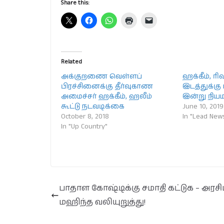
Share this:
Related
அக்குறணை வெள்ளப்
ஹக்கீம், ரி
பிரச்சினைக்கு தீர்வுகாண
இடத்துக்கு
அமைச்சர் ஹக்கீம், ஹலீம்
இன்று நிய
கூட்டு நடவடிக்கை
June 10, 2019
October 8, 2018
In "Lead New
In "Up Country"
பாதாள கோஷ்டிக்கு சமாதி கட்டுக – அரசி
மஹிந்த வலியுறுத்து!