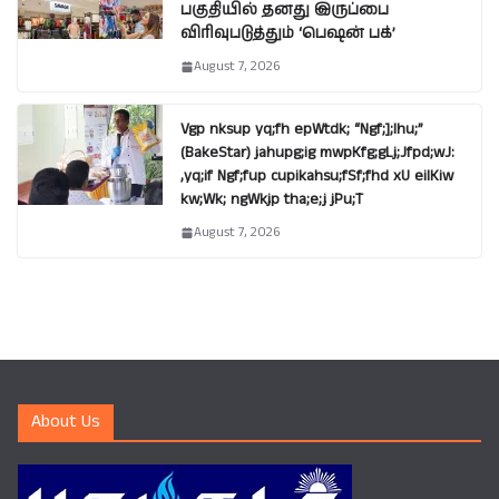
பகுதியில் தனது இருப்பை
விரிவுபடுத்தும் ‘பெஷன் பக்’
August 7, 2026
Vgp nksup yq;fh epWtdk; “Ngf;];lhu;”
(BakeStar) jahupg;ig mwpKfg;gLj;Jfpd;wJ:
,yq;if Ngf;fup cupikahsu;fSf;fhd xU eilKiw
kw;Wk; ngWkjp tha;e;j jPu;T
August 7, 2026
About Us