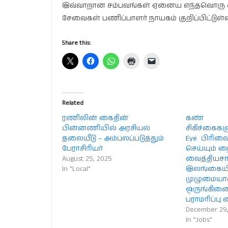
இவ்வாறான சம்பவங்கள் ஏனைய எந்தவொரு 
சேவைகள் பணிப்பாளர் நாயகம் குறிப்பிட்டுள்ள
Share this:
Related
ரணிலின் கைதின்
கண்
பின்னணியில் அரசியல்
சிகிச்கைகள
தலையீடு – அம்பலப்படுத்தும்
Eye பிரிவ
பேராசிரியர்
செய்யும் 
August 25, 2025
வைத்தியச
In "Local"
இலங்கையி
முழுமைய
ஒருங்கிண
பராமரிப்பு
December 29
In "Jobs"