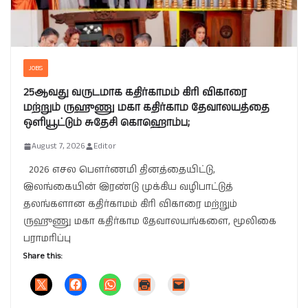
JOBS
25ஆவது வருடமாக கதிர்காமம் கிரி விகாரை
மற்றும் ருஹுணு மகா கதிர்காம தேவாலயத்தை
ஒளியூட்டும் சுதேசி கொஹொம்ப;
August 7, 2026
Editor
2026 எசல பௌர்ணமி தினத்தையிட்டு,
இலங்கையின் இரண்டு முக்கிய வழிபாட்டுத்
தலங்களான கதிர்காமம் கிரி விகாரை மற்றும்
ருஹுணு மகா கதிர்காம தேவாலயங்களை, மூலிகை
பராமரிப்பு
Share this: