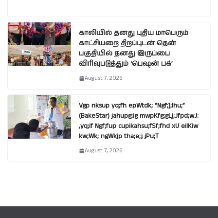
காலியில் தனது புதிய மாபெரும்
காட்சியறை திறப்புடன் தென்
பகுதியில் தனது இருப்பை
விரிவுபடுத்தும் ‘பெஷன் பக்’
August 7, 2026
Vgp nksup yq;fh epWtdk; “Ngf;];lhu;”
(BakeStar) jahupg;ig mwpKfg;gLj;Jfpd;wJ:
,yq;if Ngf;fup cupikahsu;fSf;fhd xU eilKiw
kw;Wk; ngWkjp tha;e;j jPu;T
August 7, 2026