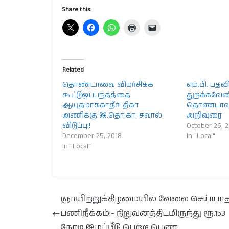
Share this:
Related
தொண்டாவை விமர்சிக்க
எம்.பி. பத
கூட்டுஒப்பந்தத்தை
துறக்கவேண
ஆயுதமாக்காதீர்! திகா
தொண்டாவுக
அணிக்கு இ.தொ.கா. சவால்
அறிவுரை
விடுப்பு!!
October 26, 
December 25, 2018
In "Local"
In "Local"
ஞாயிற்றுக்கிழமையில் வேலை செய்யா
பணிநீக்கம்!- நிறுவனத்திடமிருந்து ரூ.153
கோடி இழப்பீடு பெற்ற பெண்