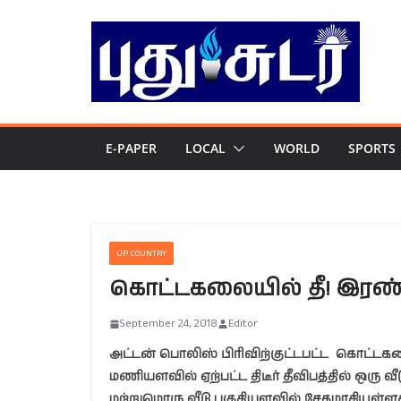
Skip
to
content
E-PAPER
LOCAL
WORLD
SPORTS
UP COUNTRY
கொட்டகலையில் தீ! இரண்டு 
September 24, 2018
Editor
அட்டன் பொலிஸ் பிரிவிற்குட்டபட்ட கொட்டகல
மணியளவில் ஏற்பட்ட திடீர் தீவிபத்தில் ஒரு வீ
மற்றுமொரு வீடு பகுதியளவில் சேதமாகியுள்ளத