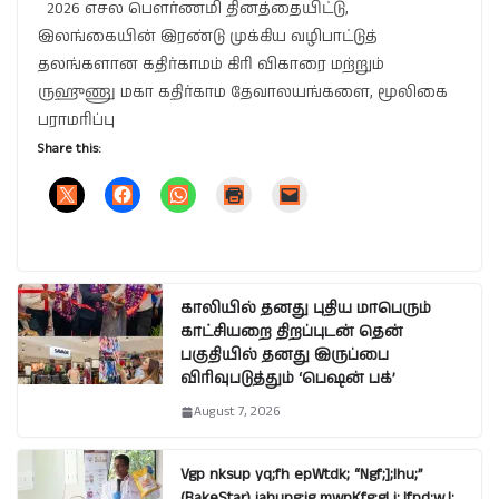
2026 எசல பௌர்ணமி தினத்தையிட்டு,
இலங்கையின் இரண்டு முக்கிய வழிபாட்டுத்
தலங்களான கதிர்காமம் கிரி விகாரை மற்றும்
ருஹுணு மகா கதிர்காம தேவாலயங்களை, மூலிகை
பராமரிப்பு
Share this:
காலியில் தனது புதிய மாபெரும்
காட்சியறை திறப்புடன் தென்
பகுதியில் தனது இருப்பை
விரிவுபடுத்தும் ‘பெஷன் பக்’
August 7, 2026
Vgp nksup yq;fh epWtdk; “Ngf;];lhu;”
(BakeStar) jahupg;ig mwpKfg;gLj;Jfpd;wJ: