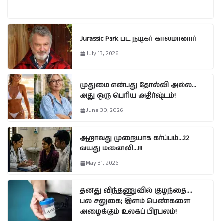
Jurassic Park பட நடிகர் காலமானார்
July 13, 2026
முதுமை என்பது தோல்வி அல்ல…
அது ஒரு பெரிய அதிர்ஷ்டம்!
June 30, 2026
ஆறாவது முறையாக கர்ப்பம்…22
வயது மனைவி…!!!
May 31, 2026
தனது விந்தணுவில் குழந்தை….
பல சலுகை; இளம் பெண்களை
அழைக்கும் உலகப் பிரபலம்!