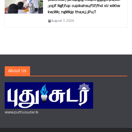
,yq;if Ngf;fup cupikahsu;fSf;fhd xU eilKiw
kw;Wk; ngWkjp tha;e;j jPu;T
August 7, 2026
About Us
www.puthusudar.lk