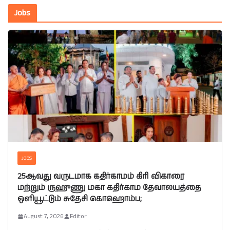
Jobs
JOBS
25ஆவது வருடமாக கதிர்காமம் கிரி விகாரை
மற்றும் ருஹுணு மகா கதிர்காம தேவாலயத்தை
ஒளியூட்டும் சுதேசி கொஹொம்ப;
August 7, 2026
Editor