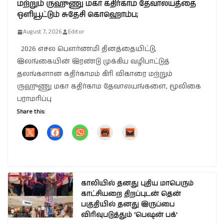
மற்றும் ருஹுணு மகா கதிர்காம தேவாலயத்தை
ஒளியூட்டும் சுதேசி கொஹொம்ப;
August 7, 2026
Editor
2026 எசல பௌர்ணமி தினத்தையிட்டு,
இலங்கையின் இரண்டு முக்கிய வழிபாட்டுத்
தலங்களான கதிர்காமம் கிரி விகாரை மற்றும்
ருஹுணு மகா கதிர்காம தேவாலயங்களை, மூலிகை
பராமரிப்பு
Share this:
காலியில் தனது புதிய மாபெரும்
காட்சியறை திறப்புடன் தென்
பகுதியில் தனது இருப்பை
விரிவுபடுத்தும் ‘பெஷன் பக்’