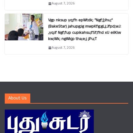
August 7, 2026
Vgp nksup yq;fh epWtdk; “Ngf;];lhu;”
(BakeStar) jahupg;ig mwpKfg;gLj;Jfpd;wJ:
,yq;if Ngf;fup cupikahsu;fSf;fhd xU eilKiw
kw;Wk; ngWkjp tha;e;j jPu;T
August 7, 2026
About Us