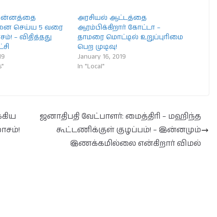
 சின்னத்தை
அரசியல் ஆட்டத்தை
லனை செய்ய 5 வரை
ஆரம்பிக்கிறார் கோட்டா –
்! – விதித்தது
தாமரை மொட்டில் உறுப்புரிமை
ட்சி
பெற முடிவு!
19
January 16, 2019
s"
In "Local"
்கிய
ஜனாதிபதி வேட்பாளர்: மைத்திரி – மஹிந்த
ாசம்!
கூட்டணிக்குள் குழப்பம்! – இன்னமும்
இணக்கமில்லை என்கிறார் விமல்