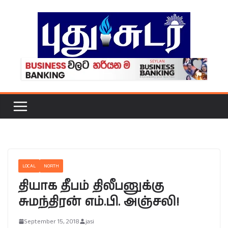
Skip
to
content
LOCAL
NORTH
தியாக தீபம் திலீபனுக்கு
சுமந்திரன் எம்.பி. அஞ்சலி!
September 15, 2018
jasi