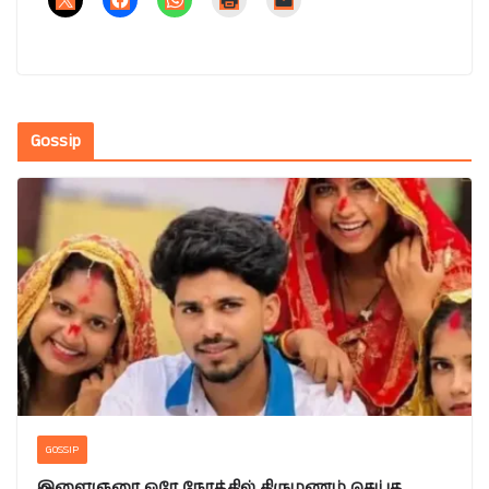
Gossip
GOSSIP
இளைஞரை ஒரே நேரத்தில் திருமணம் செய்த