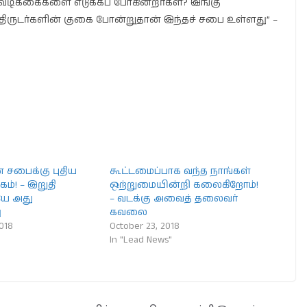
வடிக்கைகளை எடுக்கப் போகின்றீர்கள்? இங்கு
திருடர்களின் குகை போன்றுதான் இந்தச் சபை உள்ளது” –
சபைக்கு புதிய
கூட்டமைப்பாக வந்த நாங்கள்
கம்! – இறுதி
ஒற்றுமையின்றி கலைகிறோம்!
யே அது
– வடக்கு அவைத் தலைவர்
ு
கவலை
2018
October 23, 2018
In "Lead News"