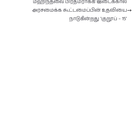
்
மஹிந்தவை பிரதமராக்கி இடைக்கால
அரசமைக்க கூட்டமைப்பின் உதவியை
நாடுகின்றது ‘குறூப் – 15’