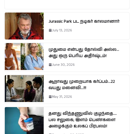
Jurassic Park பட நடிகர் காலமானார்
July 13, 2026
முதுமை என்பது தோல்வி அல்ல…
அது ஒரு பெரிய அதிர்ஷ்டம்!
June 30, 2026
ஆறாவது முறையாக கர்ப்பம்…22
வயது மனைவி…!!!
May 31, 2026
தனது விந்தணுவில் குழந்தை….
பல சலுகை; இளம் பெண்களை
அழைக்கும் உலகப் பிரபலம்!