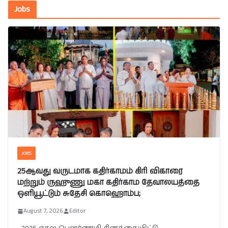
Jobs
JOBS
25ஆவது வருடமாக கதிர்காமம் கிரி விகாரை
மற்றும் ருஹுணு மகா கதிர்காம தேவாலயத்தை
ஒளியூட்டும் சுதேசி கொஹொம்ப;
August 7, 2026
Editor