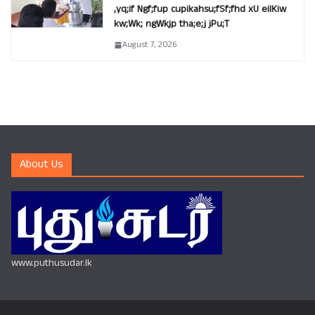
,yq;if Ngf;fup cupikahsu;fSf;fhd xU eilKiw
kw;Wk; ngWkjp tha;e;j jPu;T
August 7, 2026
About Us
www.puthusudar.lk