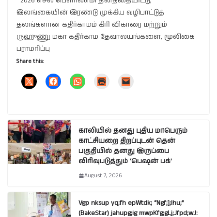
2026 எசல பௌர்ணமி தினத்தையிட்டு,
இலங்கையின் இரண்டு முக்கிய வழிபாட்டுத்
தலங்களான கதிர்காமம் கிரி விகாரை மற்றும்
ருஹுணு மகா கதிர்காம தேவாலயங்களை, மூலிகை
பராமரிப்பு
Share this:
காலியில் தனது புதிய மாபெரும்
காட்சியறை திறப்புடன் தென்
பகுதியில் தனது இருப்பை
விரிவுபடுத்தும் ‘பெஷன் பக்’
August 7, 2026
Vgp nksup yq;fh epWtdk; “Ngf;];lhu;”
(BakeStar) jahupg;ig mwpKfg;gLj;Jfpd;wJ: