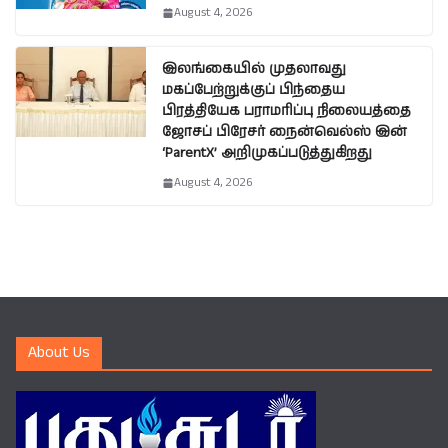
August 4, 2026
இலங்கையில் முதலாவது
மகப்பேற்றுக்குப் பிந்தைய
பிரத்தியேக பராமரிப்பு நிலையத்தை
ஜோசப் பிரேசர் நைன்வெல்ஸ் இன்
‘ParentX’ அறிமுகப்படுத்துகிறது
August 4, 2026
About Us