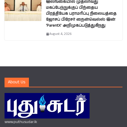
இலங்கையில் முதலாவது
மகப்பேற்றுக்குப் பிந்தைய
பிரத்தியேக பராமரிப்பு நிலையத்தை
ஜோசப் பிரேசர் நைன்வெல்ஸ் இன்
‘ParentX’ அறிமுகப்படுத்துகிறது
August 4, 2026
About Us
www.puthusudar.lk