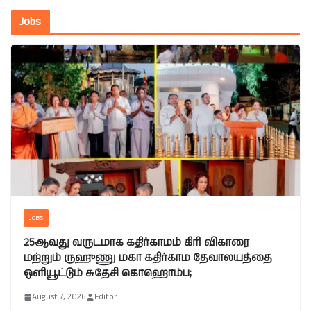
Jobs
JOBS
25ஆவது வருடமாக கதிர்காமம் கிரி விகாரை
மற்றும் ருஹுணு மகா கதிர்காம தேவாலயத்தை
ஒளியூட்டும் சுதேசி கொஹொம்ப;
August 7, 2026
Editor