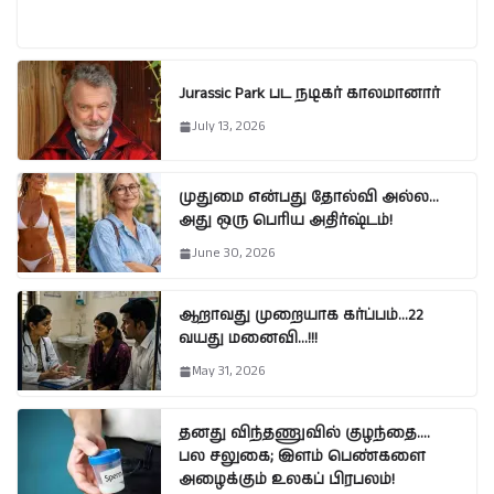
Jurassic Park பட நடிகர் காலமானார்
July 13, 2026
முதுமை என்பது தோல்வி அல்ல…
அது ஒரு பெரிய அதிர்ஷ்டம்!
June 30, 2026
ஆறாவது முறையாக கர்ப்பம்…22
வயது மனைவி…!!!
May 31, 2026
தனது விந்தணுவில் குழந்தை….
பல சலுகை; இளம் பெண்களை
அழைக்கும் உலகப் பிரபலம்!