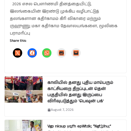
2026 எசல பௌர்ணமி தினத்தையிட்டு,
இலங்கையின் இரண்டு முக்கிய வழிபாட்டுத்
தலங்களான கதிர்காமம் கிரி விகாரை மற்றும்
ருஹுணு மகா கதிர்காம தேவாலயங்களை, மூலிகை
பராமரிப்பு
Share this:
காலியில் தனது புதிய மாபெரும்
காட்சியறை திறப்புடன் தென்
பகுதியில் தனது இருப்பை
விரிவுபடுத்தும் ‘பெஷன் பக்’
August 7, 2026
Vgp nksup yq;fh epWtdk; “Ngf;];lhu;”