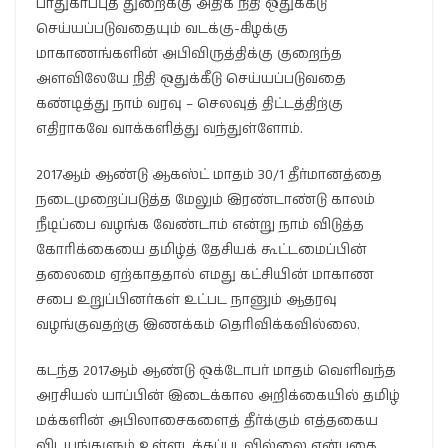
பாதுகாப்புத் துறைக்கு அதிக நிதி ஒதுக்கீடு
செய்யப்படுவதையும் வடக்கு-கிழக்கு
மாகாணங்களின் அபிவிருத்திக்கு குறைந்த
அளவிலேயே நிதி ஒதுக்கீடு செய்யப்படுவதை
கண்டித்து நாம் வரவு – செலவுத் திட்டத்திற்கு
எதிராகவே வாக்களித்து வந்துள்ளோம்.
2017ஆம் ஆண்டு ஆகஸ்ட் மாதம் 30/1 தீர்மானத்தை
நடைமுறைப்படுத்த மேலும் இரண்டாண்டு காலம்
நீடிப்பை வழங்க வேண்டாம் என்று நாம் விடுத்த
கோரிக்கையை தமிழ்த் தேசியக் கூட்டமைப்பின்
தலைமை ஏற்காததால் எமது கட்சியின் மாகாண
சபை உறுப்பினர்கள் உட்பட நானும் ஆதரவு
வழங்குவதற்கு இணக்கம் தெரிவிக்கவில்லை.
கடந்த 2017ஆம் ஆண்டு ஒக்டோபர் மாதம் வெளிவந்த
அரசியல் யாப்பின் இடைக்கால அறிக்கையில் தமிழ்
மக்களின் அபிலாசைகளைத் தீர்க்கும் எத்தகைய
விடயங்களும் உள்ளடக்கப்படவில்லை என்பதை