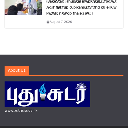
(BakeStar) jahupg;ig mwpKfg;gLj;Jfpd;wJ:
,yq;if Ngf;fup cupikahsu;fSf;fhd xU eilKiw
kw;Wk; ngWkjp tha;e;j jPu;T
August 7, 2026
About Us
www.puthusudar.lk