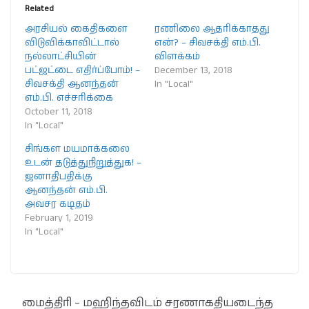
Related
அரசியல் கைதிகளை
ரணிலை ஆதரிக்காதது
விடுவிக்காவிட்டால்
என்? – சிவசக்தி எம்.பி.
நல்லாட்சியின்
விளக்கம்
பட்ஜட்டை எதிர்ப்போம்! –
December 13, 2018
சிவசக்தி ஆனந்தன்
In "Local"
எம்.பி. எச்சரிக்கை
October 11, 2018
In "Local"
சிங்கள மயமாக்கலை
உடன் தடுத்துநிறுத்துக! –
ஜனாதிபதிக்கு
ஆனந்தன் எம்.பி.
அவசர கடிதம்
February 1, 2019
In "Local"
மைத்திரி – மஹிந்தவிடம் சரணாகதியடைந்த