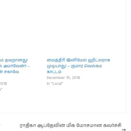
றம் தவறானது!
மைத்திரி இனிமேல் ஹிட்லராக
 அமர்வேன்!! –
முடியாது! – குமார வெல்கம
ன் சகாவே
காட்டம்
December 15, 2018
2018
In "Local"
s"
ன
ராதிகா ஆப்தேவின் மிக மோசமான கவர்ச்சி