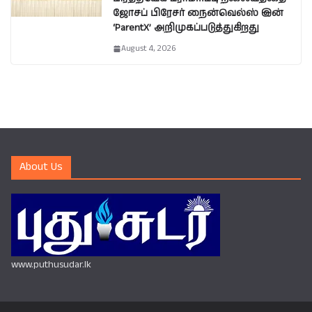
ஜோசப் பிரேசர் நைன்வெல்ஸ் இன்
‘ParentX’ அறிமுகப்படுத்துகிறது
August 4, 2026
About Us
www.puthusudar.lk