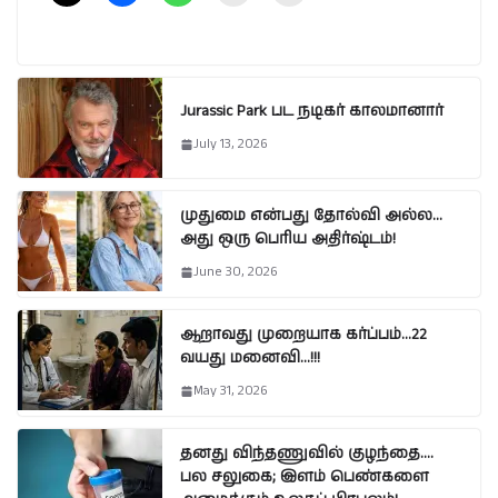
Jurassic Park பட நடிகர் காலமானார்
July 13, 2026
முதுமை என்பது தோல்வி அல்ல…
அது ஒரு பெரிய அதிர்ஷ்டம்!
June 30, 2026
ஆறாவது முறையாக கர்ப்பம்…22
வயது மனைவி…!!!
May 31, 2026
தனது விந்தணுவில் குழந்தை….
பல சலுகை; இளம் பெண்களை