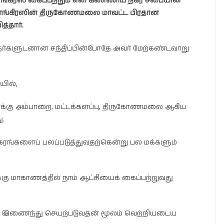
கிரஸ் கைப்பற்றும் என கிண்ணிய நகர சபையின்
காங்கிரஸின் திருகோணமலை மாவட்ட பிரதான
்தார்.
்தர்களுடனான சந்திப்பின்போதே அவர் மேற்கண்டவாறு
யில்,
ாக்கு அம்பாறை, மட்டக்களப்பு, திருகோணமலை ஆகிய
ு.
 கரங்களைப் பலப்படுத்துவதற்கென்று பல மக்களும்
க்கு மாகாணத்தில் நாம் ஆட்சியைக் கைப்பற்றுவது
் இணைந்து செயற்படுவதன் மூலம் வெற்றியடைய