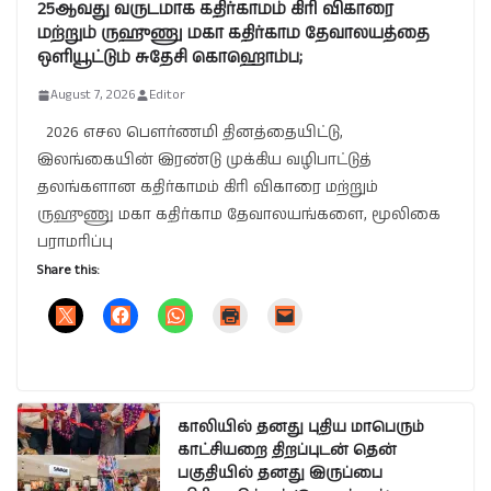
25ஆவது வருடமாக கதிர்காமம் கிரி விகாரை
மற்றும் ருஹுணு மகா கதிர்காம தேவாலயத்தை
ஒளியூட்டும் சுதேசி கொஹொம்ப;
August 7, 2026
Editor
2026 எசல பௌர்ணமி தினத்தையிட்டு,
இலங்கையின் இரண்டு முக்கிய வழிபாட்டுத்
தலங்களான கதிர்காமம் கிரி விகாரை மற்றும்
ருஹுணு மகா கதிர்காம தேவாலயங்களை, மூலிகை
பராமரிப்பு
Share this:
காலியில் தனது புதிய மாபெரும்
காட்சியறை திறப்புடன் தென்
பகுதியில் தனது இருப்பை