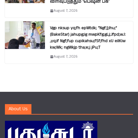
விரிவுபடுத்தும் ‘பெஷன் பக்’
August 7, 2026
Vgp nksup yq;fh epWtdk; “Ngf;];lhu;”
(BakeStar) jahupg;ig mwpKfg;gLj;Jfpd;wJ:
,yq;if Ngf;fup cupikahsu;fSf;fhd xU eilKiw
kw;Wk; ngWkjp tha;e;j jPu;T
August 7, 2026
About Us