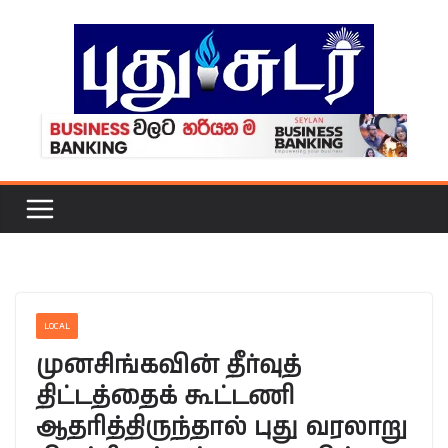
Skip
to
content
LOCAL
முனசிங்கவின் தீர்வுத்
திட்டத்தைக் கூட்டணி
ஆதரித்திருந்தால் புது வரலாறு