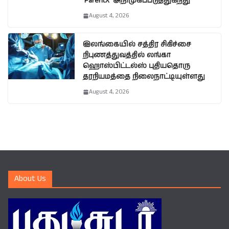
‘ParentX’ அறிமுகப்படுத்துகிறது
August 4, 2026
இலங்கையில் சத்திர சிகிச்சை
நிபுணத்துவத்தில் லங்கா
ஹொஸ்பிட்டல்ஸ் புதியதொரு
தரநியமத்தை நிலைநாட்டியுள்ளது
August 4, 2026
About Us