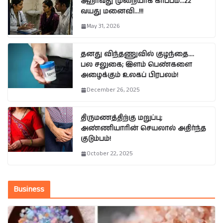
ஆறாவது முறையாக கர்ப்பம்…22
வயது மனைவி…!!!
May 31, 2026
தனது விந்தணுவில் குழந்தை….
பல சலுகை; இளம் பெண்களை
அழைக்கும் உலகப் பிரபலம்!
December 26, 2025
திருமணத்திற்கு மறுப்பு;
அண்ணியாரின் செயலால் அதிர்ந்த
குடும்பம்!
October 22, 2025
Business