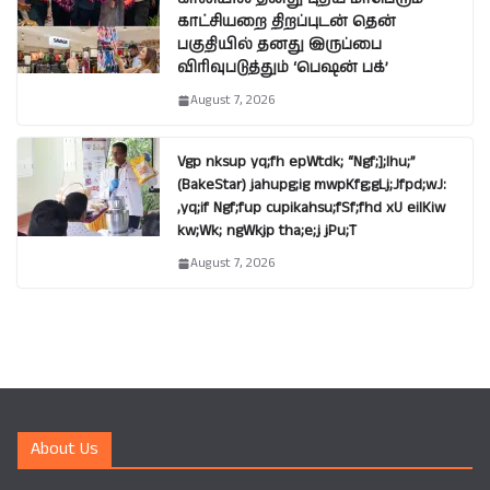
காட்சியறை திறப்புடன் தென்
பகுதியில் தனது இருப்பை
விரிவுபடுத்தும் ‘பெஷன் பக்’
August 7, 2026
Vgp nksup yq;fh epWtdk; “Ngf;];lhu;”
(BakeStar) jahupg;ig mwpKfg;gLj;Jfpd;wJ:
,yq;if Ngf;fup cupikahsu;fSf;fhd xU eilKiw
kw;Wk; ngWkjp tha;e;j jPu;T
August 7, 2026
About Us