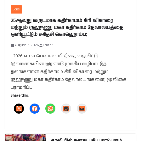
JOBS
25ஆவது வருடமாக கதிர்காமம் கிரி விகாரை
மற்றும் ருஹுணு மகா கதிர்காம தேவாலயத்தை
ஒளியூட்டும் சுதேசி கொஹொம்ப;
August 7, 2026
Editor
2026 எசல பௌர்ணமி தினத்தையிட்டு,
இலங்கையின் இரண்டு முக்கிய வழிபாட்டுத்
தலங்களான கதிர்காமம் கிரி விகாரை மற்றும்
ருஹுணு மகா கதிர்காம தேவாலயங்களை, மூலிகை
பராமரிப்பு
Share this:
காலியில் தனது புதிய மாபெரும்