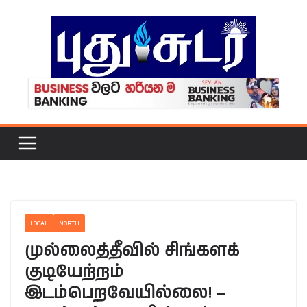
Skip
to
content
LOCAL
NORTH
முல்லைத்தீவில் சிங்களக்
குடியேற்றம்
இடம்பெறவேயில்லை! –