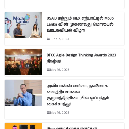
USAID மற்றும் IREX ஏற்பாட்டில் MoJo
Lanka வின் முதலாவது மொபைல்
ஊடகவியல் விழா!
June 7, 2023
DFCC Agile Design Thinking Awards 2023
நிகழ்வு!
May 16, 2023
அலியான்ஸ் லங்கா, நவலோக
வைத்தியசாலை
குழுமத்திற்கிடையில் ஒப்பந்தம்
கைச்சாத்து!
May 16, 2023
Uber வாடிக்கையாளர்கள்