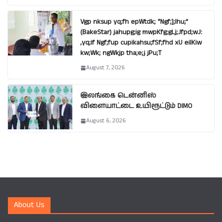
Vgp nksup yq;fh epWtdk; “Ngf;];lhu;”
(BakeStar) jahupg;ig mwpKfg;gLj;Jfpd;wJ:
,yq;if Ngf;fup cupikahsu;fSf;fhd xU eilKiw
kw;Wk; ngWkjp tha;e;j jPu;T
August 7, 2026
இலங்கை டென்னிஸ்
விளையாட்டை உயிரூட்டும் DIMO
August 6, 2026
About Us