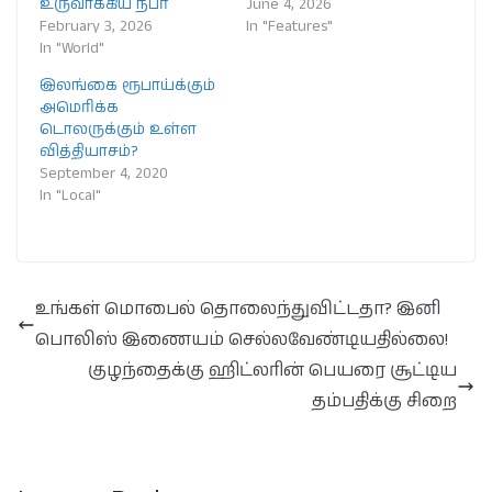
உருவாக்கிய நபர்
June 4, 2026
February 3, 2026
In "Features"
In "World"
இலங்கை ரூபாய்க்கும்
அமெரிக்க
டொலருக்கும் உள்ள
வித்தியாசம்?
September 4, 2020
In "Local"
உங்கள் மொபைல் தொலைந்துவிட்டதா? இனி
பொலிஸ் இணையம் செல்லவேண்டியதில்லை!
குழந்தைக்கு ஹிட்லரின் பெயரை சூட்டிய
தம்பதிக்கு சிறை