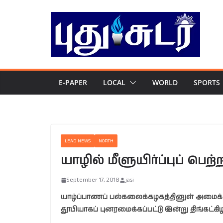
Skip
to
content
E-PAPER
LOCAL
WORLD
SPORTS
LEAD NEWS
NORTH
யாழில் மீளுயிர்ப்புப் பெற
September 17, 2018
jasi
யாழ்ப்பாணப் பல்கலைக்கழகத்தினுள் அமைக்க
தூபியாகப் புனரமைக்கப்பட்டு இன்று திங்கட்கி