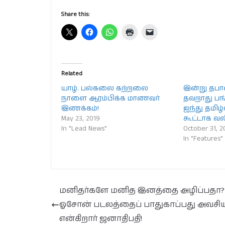
Share this:
Related
யாழ். பல்கலை கற்றலை
இன்று தபால
நாளை ஆரம்பிக்க மாணவர்
தவறாது பங்
இணக்கம்!
ஐந்து தமிழ்
May 23, 2019
கூட்டாக வல
In "Lead News"
October 31, 2
In "Features"
மனிதர்களே மனித இனத்தை அழிப்பதா?
ஓசோன் படலத்தைப் பாதுகாப்பது அவசி
என்கிறார் ஜனாதிபதி!