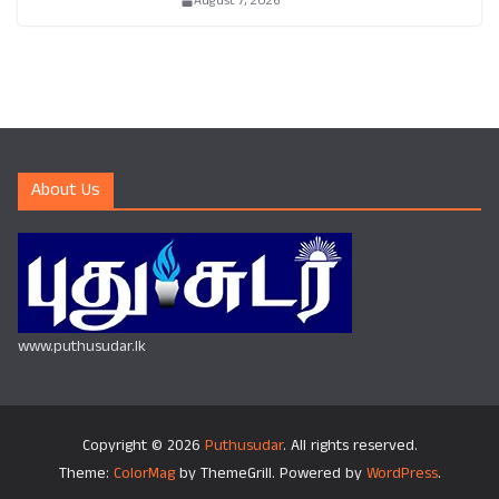
August 7, 2026
About Us
www.puthusudar.lk
Copyright © 2026
Puthusudar
. All rights reserved.
Theme:
ColorMag
by ThemeGrill. Powered by
WordPress
.