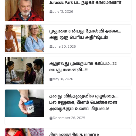
Jurassic Park பட நடிகர் காலமானார்
July 13, 2026
முதுமை என்பது தோல்வி அல்ல…
அது ஒரு பெரிய அதிர்ஷ்டம்!
June 30, 2026
ஆறாவது முறையாக கர்ப்பம்…22
வயது மனைவி…!!!
May 31, 2026
தனது விந்தணுவில் குழந்தை….
பல சலுகை; இளம் பெண்களை
அழைக்கும் உலகப் பிரபலம்!
December 26, 2025
திருமணத்திற்கு மறுப்பு;