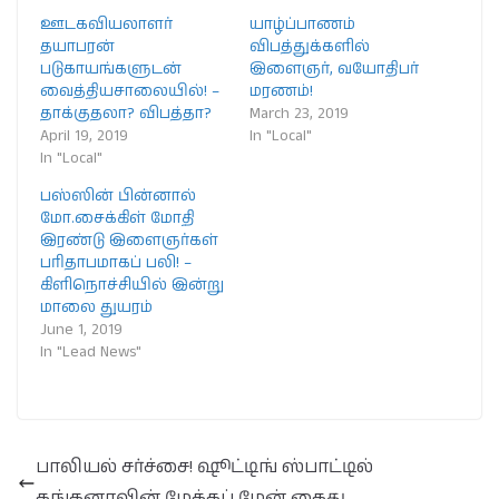
ஊடகவியலாளர்
யாழ்ப்பாணம்
தயாபரன்
விபத்துக்களில்
படுகாயங்களுடன்
இளைஞர், வயோதிபர்
வைத்தியசாலையில்! –
மரணம்!
தாக்குதலா? விபத்தா?
March 23, 2019
April 19, 2019
In "Local"
In "Local"
பஸ்ஸின் பின்னால்
மோ.சைக்கிள் மோதி
இரண்டு இளைஞர்கள்
பரிதாபமாகப் பலி! –
கிளிநொச்சியில் இன்று
மாலை துயரம்
June 1, 2019
In "Lead News"
பாலியல் சர்ச்சை! ஷூட்டிங் ஸ்பாட்டில்
கங்கனாவின் மேக்கப் மேன் கைது