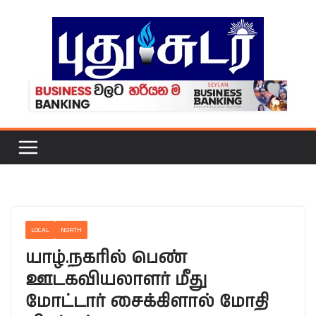
Skip
to
content
LOCAL
NORTH
யாழ்.நகரில் பெண்
ஊடகவியலாளர் மீது
மோட்டார் சைக்கிளால் மோதி