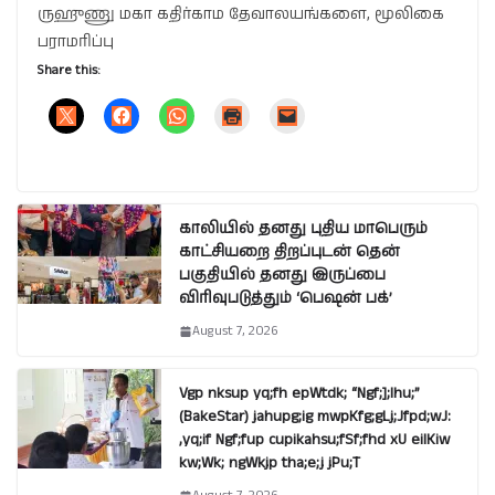
ருஹுணு மகா கதிர்காம தேவாலயங்களை, மூலிகை
பராமரிப்பு
Share this:
காலியில் தனது புதிய மாபெரும்
காட்சியறை திறப்புடன் தென்
பகுதியில் தனது இருப்பை
விரிவுபடுத்தும் ‘பெஷன் பக்’
August 7, 2026
Vgp nksup yq;fh epWtdk; “Ngf;];lhu;”
(BakeStar) jahupg;ig mwpKfg;gLj;Jfpd;wJ:
,yq;if Ngf;fup cupikahsu;fSf;fhd xU eilKiw
kw;Wk; ngWkjp tha;e;j jPu;T