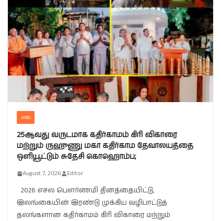
JOBS
25ஆவது வருடமாக கதிர்காமம் கிரி விகாரை
மற்றும் ருஹுணு மகா கதிர்காம தேவாலயத்தை
ஒளியூட்டும் சுதேசி கொஹொம்ப;
August 7, 2026
Editor
2026 எசல பௌர்ணமி தினத்தையிட்டு,
இலங்கையின் இரண்டு முக்கிய வழிபாட்டுத்
தலங்களான கதிர்காமம் கிரி விகாரை மற்றும்