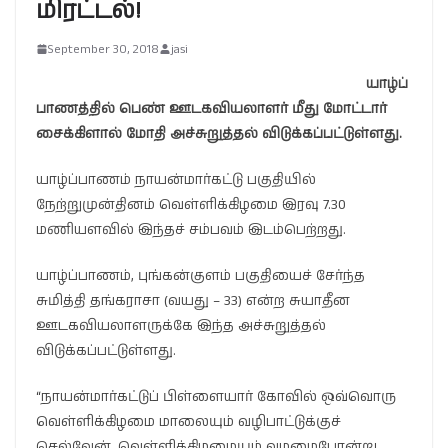
மிரட்டல்!
September 30, 2018
jasi
யாழ்ப்
பாணத்தில் பெண் ஊடகவியலாளர் மீது மோட்டார்
சைக்கிளால் மோதி அச்சுறுத்தல் விடுக்கப்பட்டுள்ளது.
யாழ்ப்பாணம் நாயன்மார்கட்டு பகுதியில்
நேற்றுமுன்தினம் வெள்ளிக்கிழமை இரவு 7.30
மணியளவில் இந்தச் சம்பவம் இடம்பெற்றது.
யாழ்ப்பாணம், புங்கன்குளம் பகுதியைச் சேர்ந்த
சுமித்தி தங்கராசா (வயது – 33) என்ற சுயாதீன
ஊடகவியலாளருக்கே இந்த அச்சுறுத்தல்
விடுக்கப்பட்டுள்ளது.
“நாயன்மார்கட்டுப் பிள்ளையார் கோவில் ஒவ்வொரு
வெள்ளிக்கிழமை மாலையும் வழிபாட்டுக்குச்
செல்வேன். வெள்ளிக்கிழமையும் வழமைபோன்று