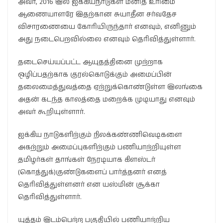
அவர், 2016 இல் ஐக்கியநாடுகள் மனித உரிமை
ஆணையாளரே இதற்கான சுயாதீன சர்வதேச
விசாரணையை கோரியிருந்தார் எனவும், எனினும்
அது நடைபெறவில்லை எனவும் தெரிவித்துள்ளார்.
தடைசெய்யப்பட்ட ஆயுதத்தினை முற்றாக
ஒழிப்பதற்காக குரல்கொடுக்கும் அமைப்பின்
தலைமைத்துவத்தை ஏற்றுக்கொண்டுள்ள இலங்கை
அதன் கடந்த காலத்தை மறைக்க முடியாது எனவும்
அவர் கூறியுள்ளார்.
ஐக்கிய நாடுகளிற்கும் நிலக்கண்ணிவெடிகளை
அகற்றும் அமைப்புகளிற்கும் பணியாற்றியுள்ள
தமிழர்கள் தாங்கள் நேரடியாக கிளஸ்டர்
(கொத்துக்)குண்டுகளைப் பார்த்தனர் எனத்
தெரிவித்துள்ளனர் என யஸ்மின் சூக்கா
தெரிவித்துள்ளார்.
யுத்தம் இடம்பெற்ற பகுதியில் பணியாற்றிய