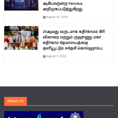
ஆகியவற்றை Perodua
அறிமுகப்படுத்துகிறது
August 10, 2026
25ஆவது வருடமாக கதிர்காமம் கிரி
விகாரை மற்றும் ருஹுணு மகா
கதிர்காம தேவாலயத்தை
ஒளியூட்டும் சுதேசி கொஹொம்ப;
August 7, 2026
About Us