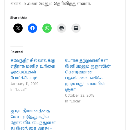
எனவும் அவர் மேலும் தெரிவித்துள்ளார்.
Share this:
Related
சவேந்திர சில்வாவுக்கு
போர்க்குற்றவாளிகள்
எதிராக மனித உரிமை
இனிமேலும் ஐ.நாவின்
அமைப்புகள்
கௌரவமான
போர்க்கொடி!
பதவிகளை வகிக்க
January 11, 2019
முடியாது!- யஸ்மின்
In "Local"
சூகா
October 22, 2018
In "Local"
ஐ.நா. தீர்மானத்தை
செயற்படுத்துவதில்
தோல்வியடைந்துள்ள
து இலங்கை அரசு! –