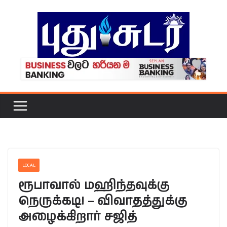
Skip
to
content
LOCAL
ரூபாவால் மஹிந்தவுக்கு
நெருக்கடி! – விவாதத்துக்கு
அழைக்கிறார் சஜித்