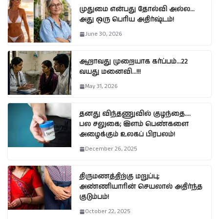
முதுமை என்பது தோல்வி அல்ல…
அது ஒரு பெரிய அதிர்ஷ்டம்!
June 30, 2026
ஆறாவது முறையாக கர்ப்பம்…22
வயது மனைவி…!!!
May 31, 2026
தனது விந்தணுவில் குழந்தை….
பல சலுகை; இளம் பெண்களை
அழைக்கும் உலகப் பிரபலம்!
December 26, 2025
திருமணத்திற்கு மறுப்பு;
அண்ணியாரின் செயலால் அதிர்ந்த
குடும்பம்!
October 22, 2025