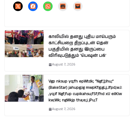
காலியில் தனது புதிய மாபெரும்
காட்சியறை திறப்புடன் தென்
பகுதியில் தனது இருப்பை
விரிவுபடுத்தும் ‘பெஷன் பக்’
August 7, 2026
Vgp nksup yq;fh epWtdk; “Ngf;];lhu;”
(BakeStar) jahupg;ig mwpKfg;gLj;Jfpd;wJ:
,yq;if Ngf;fup cupikahsu;fSf;fhd xU eilKiw
kw;Wk; ngWkjp tha;e;j jPu;T
August 7, 2026