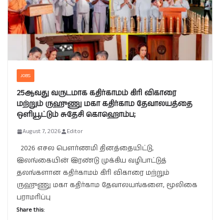
JOBS
25ஆவது வருடமாக கதிர்காமம் கிரி விகாரை
மற்றும் ருஹுணு மகா கதிர்காம தேவாலயத்தை
ஒளியூட்டும் சுதேசி கொஹொம்ப;
August 7, 2026
Editor
2026 எசல பௌர்ணமி தினத்தையிட்டு,
இலங்கையின் இரண்டு முக்கிய வழிபாட்டுத்
தலங்களான கதிர்காமம் கிரி விகாரை மற்றும்
ருஹுணு மகா கதிர்காம தேவாலயங்களை, மூலிகை
பராமரிப்பு
Share this: