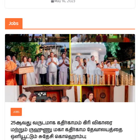
May 16, 2023
Jobs
JOBS
25ஆவது வருடமாக கதிர்காமம் கிரி விகாரை
மற்றும் ருஹுணு மகா கதிர்காம தேவாலயத்தை
ஒளியூட்டும் சுதேசி கொஹொம்ப;