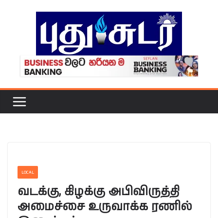
Skip
to
content
LOCAL
வடக்கு, கிழக்கு அபிவிருத்தி
அமைச்சை உருவாக்க ரணில்