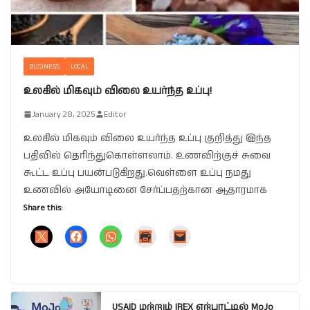
BUSINESS
LOCAL
உலகில் மிகவும் விலை உயர்ந்த உப்பு!
January 28, 2025
Editor
உலகில் மிகவும் விலை உயர்ந்த உப்பு குறித்து இந்த
பதிவில் தெரிந்துகொள்ளலாம். உணவிற்குச் சுவை
கூட்ட உப்பு பயன்படுகிறது.வெள்ளை உப்பு நமது
உணவில் அயோடினை சேர்ப்பதற்கான ஆதாரமாக
Share this:
USAID மற்றும் IREX ஏற்பாட்டில் MoJo