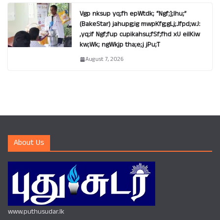
Vgp nksup yq;fh epWtdk; “Ngf;];lhu;”
(BakeStar) jahupg;ig mwpKfg;gLj;Jfpd;wJ:
,yq;if Ngf;fup cupikahsu;fSf;fhd xU eilKiw
kw;Wk; ngWkjp tha;e;j jPu;T
August 7, 2026
About Us
www.puthusudar.lk