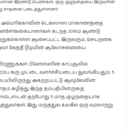
்களான இரண்டு பெண்கள், ஒரு குழந்தையை இருவரின்
ற்று சாதனை படைத்துள்ளனர்.
அமெரிக்காவின் டெக்ஸாஸ் மாகாணத்தை
ரினசேர்க்கையாளர்கள் கடந்த 2016ம் ஆண்டு
ற்றுக்கொள்ள ஆசைப்பட்ட இருவரும், செயற்கை
்துவர் கேத்தி டூடியின் ஆலோசனையை
ிரணுக்கள் பிளெஸ்ஸின் காப்சூலில்
ரம்ப கரு முட்டை வளர்ச்சியடைய துவங்கியதும், 5
பையிலிருந்து அகற்றப்பட்டு ஆஷ்லேவின்
ாதம் கழித்து இந்த தம்பதியினருக்கு
 ஸ்டெஸ்டன் தற்போது 5 மாத குழந்தையாக
ுத்துவர்கள், இது மருத்துவ உலகில் ஒரு வரலாற்று