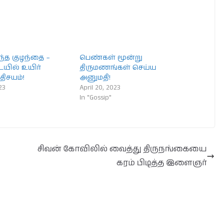
ந்த குழந்தை –
பெண்கள் மூன்று
ில் உயிர்
திருமணங்கள் செய்ய
ிசயம்!
அனுமதி!
23
April 20, 2023
In "Gossip"
சிவன் கோவிலில் வைத்து திருநங்கையை
கரம் பிடித்த இளைஞர்