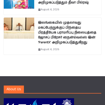
அறிமுகப்படுத்தும் தீவா பிரெஷ்
August 4, 2026
இலங்கையில் முதலாவது
மகப்பேற்றுக்குப் பிந்தைய
பிரத்தியேக பராமரிப்பு நிலையத்தை
ஜோசப் பிரேசர் நைன்வெல்ஸ் இன்
‘ParentX’ அறிமுகப்படுத்துகிறது
August 4, 2026
About Us