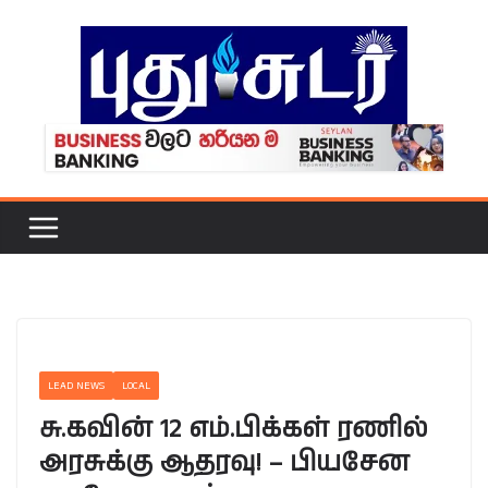
Skip
to
content
LEAD NEWS
LOCAL
சு.கவின் 12 எம்.பிக்கள் ரணில்
அரசுக்கு ஆதரவு! – பியசேன