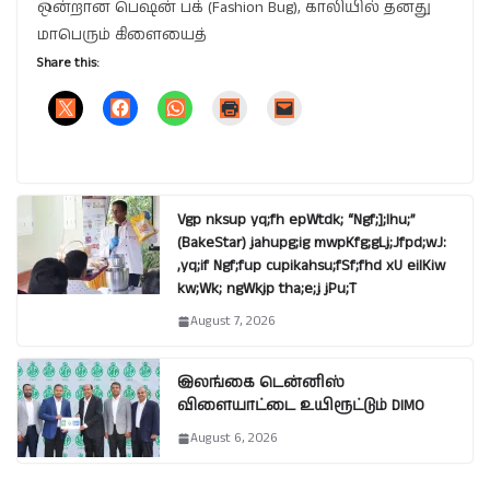
ஒன்றான பெஷன் பக் (Fashion Bug), காலியில் தனது
மாபெரும் கிளையைத்
Share this:
Vgp nksup yq;fh epWtdk; “Ngf;];lhu;”
(BakeStar) jahupg;ig mwpKfg;gLj;Jfpd;wJ:
,yq;if Ngf;fup cupikahsu;fSf;fhd xU eilKiw
kw;Wk; ngWkjp tha;e;j jPu;T
August 7, 2026
இலங்கை டென்னிஸ்
விளையாட்டை உயிரூட்டும் DIMO
August 6, 2026