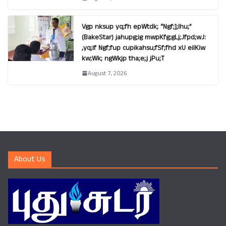
Vgp nksup yq;fh epWtdk; “Ngf;];lhu;”
(BakeStar) jahupg;ig mwpKfg;gLj;Jfpd;wJ:
,yq;if Ngf;fup cupikahsu;fSf;fhd xU eilKiw
kw;Wk; ngWkjp tha;e;j jPu;T
August 7, 2026
About Us