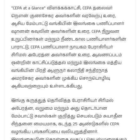
“CEPA at a Glance” விளக்கக்காட்சி, CEPA தலைவர்
நெளன் குணசேகர அவர்களின் வரவேற்பு உரை,
ஆசிய மேம்பாட்டு வங்கியின் இலங்கை பணிப்பாளர்
ஷானன் கவுலின் அவர்களின் உரை, CEPA நிறுவன
உறுப்பினர்கள் மற்றும் நீண்டகால பணியாளர்களின்
பாராட்டு, CEPA பணிப்பாளர் நாயகம் பேராசிரியர்
சிரிமல் அபேரத்ன அவர்களின் உரை, ஆவணப்படம்
ஒன்றின் காட்சிப்படுத்தல் மற்றும் இலங்கை மத்திய
வங்கியின் பிரதி ஆளுநர் கலாநிதி சந்திரநாத்
அமரசேகர அவர்களின் முக்கிய சொற்பொழிவு
ஆகியவற்றையும் உள்ளடக்கியது.
இங்கு கருத்துத் தெரிவித்த பேராசிரியர் சிரிமல்
அபேரத்ன, வறுமை மற்றும் அது தொடர்பான
மேம்பாட்டு சவால்கள் குறித்து செயல்படும் சுயாதீன
சிந்தனை மையமாக, கடந்த 25 ஆண்டுகளில் CEPA
வழங்கிய பங்களிப்பை வலியுறுத்தினார்.
இலங்கையின் கொள்கை வகுப்பு செயல்முறைக்கும்