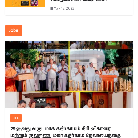
May 16, 2023
Jobs
JOBS
25ஆவது வருடமாக கதிர்காமம் கிரி விகாரை
மற்றும் ருஹுணு மகா கதிர்காம தேவாலயத்தை