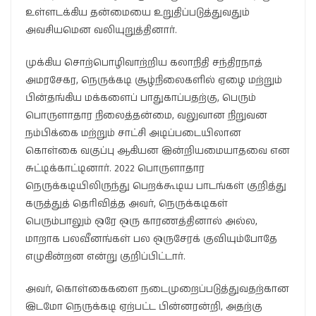
உள்ளடக்கிய தன்மையை உறுதிப்படுத்துவதும்
அவசியமென வலியுறுத்தினார்.
முக்கிய சொற்பொழிவாற்றிய கலாநிதி சந்திரநாத்
அமரசேகர, நெருக்கடி சூழ்நிலைகளில் ஏழை மற்றும்
பின்தங்கிய மக்களைப் பாதுகாப்பதற்கு, பெரும்
பொருளாதார நிலைத்தன்மை, வலுவான நிறுவன
நம்பிக்கை மற்றும் சாட்சி அடிப்படையிலான
கொள்கை வகுப்பு ஆகியன இன்றியமையாதவை என
சுட்டிக்காட்டினார். 2022 பொருளாதார
நெருக்கடியிலிருந்து பெறக்கூடிய பாடங்கள் குறித்து
கருத்துத் தெரிவித்த அவர், நெருக்கடிகள்
பெரும்பாலும் ஒரே ஒரு காரணத்தினால் அல்ல,
மாறாக பலவீனங்கள் பல ஒருசேரக் குவியும்போதே
எழுகின்றன என்று குறிப்பிட்டார்.
அவர், கொள்கைகளை நடைமுறைப்படுத்துவதற்கான
இடமோ நெருக்கடி ஏற்பட்ட பின்னரன்றி, அதற்கு