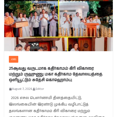
JOBS
25ஆவது வருடமாக கதிர்காமம் கிரி விகாரை
மற்றும் ருஹுணு மகா கதிர்காம தேவாலயத்தை
ஒளியூட்டும் சுதேசி கொஹொம்ப;
August 7, 2026
Editor
2026 எசல பௌர்ணமி தினத்தையிட்டு,
இலங்கையின் இரண்டு முக்கிய வழிபாட்டுத்
தலங்களான கதிர்காமம் கிரி விகாரை மற்றும்