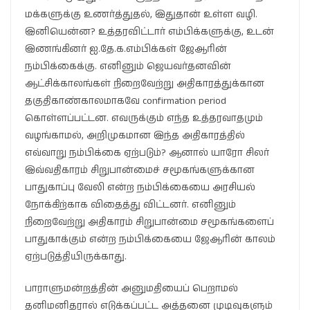
மக்களுக்கு உணர்த்துதல், இதுதான் உள்ள வழி.
இனியென்ன? உத்தரவிட்டார் எம்பிக்களுக்கு, உடன்
இணங்கினர் ஐ.தே.க.எம்பிக்கள் ஜேஆரின்
நம்பிக்கைக்கு. எனினும் ஜெயவர்தனவின்
ஆட்சிக்காலங்கள் நிறைவேற்று அதிகாரத்துக்கான
தகுதிகாண்காலமாகவே confirmation period
கொள்ளப்பட்டன. எவருக்கும் எந்த உத்தரவாதமும்
வழங்காமல், அறிமுகமான இந்த அதிகாரத்தில்
எவ்வாறு நம்பிக்கை ஏற்படும்? ஆனால் யாரோ சிலர்
இவ்வதிகாரம் சிறுபான்மைச் சமூகங்களுக்கான
பாதுகாப்பு வேலி என்ற நம்பிக்கையை அரசியல்
நோக்கிற்காக விதைத்து விட்டனர். எனினும்
நிறைவேற்று அதிகாரம் சிறுபான்மை சமூகங்களைப்
பாதுகாக்கும் என்ற நம்பிக்கையை ஜேஆரின் காலம்
ஏற்படுத்தியிருக்காது.
பாராளுமன்றத்தின் அனுமதியைப் பெறாமல்
தனிமனிதரால் எடுக்கப்பட்ட அத்தனை முடிவுகளும்