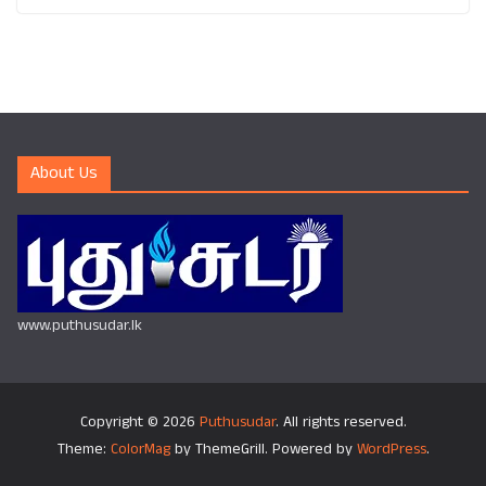
About Us
www.puthusudar.lk
Copyright © 2026
Puthusudar
. All rights reserved.
Theme:
ColorMag
by ThemeGrill. Powered by
WordPress
.