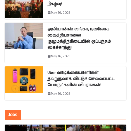
நிகழ்வு!
May 16, 2023
அலியான்ஸ் லங்கா, நவலோக
வைத்தியசாலை
குழுமத்திற்கிடையில் ஒப்பந்தம்
கைச்சாத்து!
May 16, 2023
Uber வாடிக்கையாளர்கள்
தவறுதலாக விட்டுச் செல்லப்பட்ட
பொருட்களின் விபரங்கள்!
May 16, 2023
Jobs