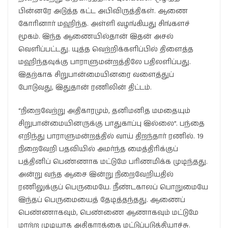
பின்னரே அடுத்த கட்ட அபிவிருத்திகள். ஆணை
கோரினார் மஹிந்த. அள்ளி வழங்கியது சிங்களச்
மூகம். இந்த ஆணையில்தான் இதன் அசல்
வெளிப்பட்டது. யுத்த வெற்றிக்களிப்பில் திளைத்த
மஹிந்தவுக்கு பாராளுமன்றத்திலே பதிலளிப்பது.
இதற்காக சிறுபான்மையினரை வளைத்துப்
போடுவது, இதுதான் ரணிலின் திட்டம்.
“நிறைவேற்று அதிகாரமும், தனிமனித மமதையும்
சிறுபான்மையினருக்கு பாதுகாப்பு இல்லை”. பந்தை
எறிந்து பாராளுமன்றத்தில் வாய் திறந்தார் ரணில். 19
நிறைவேறி பதவியில் அமர்ந்த மைத்திரிக்குப்
பத்தினிப் பெண்ணாக மட்டுமே பரிணமிக்க முடிந்தது.
அன்று வந்த ஆசை இன்று நிறைவேறியதில்
ரணிலுக்குப் பெருமையே. நீண்டகாலப் பொறுமையே
இந்தப் பெருமையைத் தேடித்தந்தது. ஆணைப்
பெண்ணாகவும், பெண்ணை ஆணாகவும் மட்டுமே
மாற்ற முடியாத அதிகாரத்தை மட்டுப்படுத்தியாச்சு.