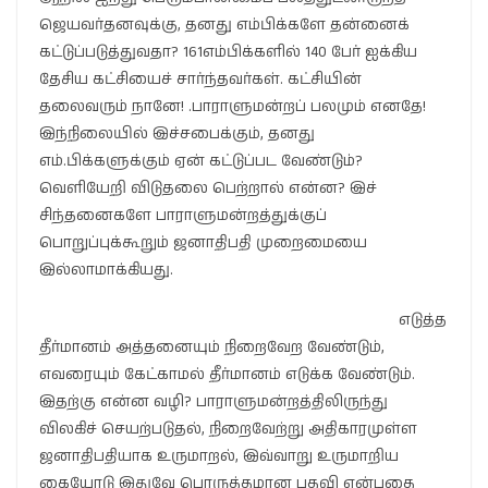
ஜெயவர்தனவுக்கு, தனது எம்பிக்களே தன்னைக்
கட்டுப்படுத்துவதா? 161எம்பிக்களில் 140 பேர் ஐக்கிய
தேசிய கட்சியைச் சார்ந்தவர்கள். கட்சியின்
தலைவரும் நானே! .பாராளுமன்றப் பலமும் எனதே!
இந்நிலையில் இச்சபைக்கும், தனது
எம்.பிக்களுக்கும் ஏன் கட்டுப்பட வேண்டும்?
வெளியேறி விடுதலை பெற்றால் என்ன? இச்
சிந்தனைகளே பாராளுமன்றத்துக்குப்
பொறுப்புக்கூறும் ஜனாதிபதி முறைமையை
இல்லாமாக்கியது.
எடுத்த
தீர்மானம் அத்தனையும் நிறைவேற வேண்டும்,
எவரையும் கேட்காமல் தீர்மானம் எடுக்க வேண்டும்.
இதற்கு என்ன வழி? பாராளுமன்றத்திலிருந்து
விலகிச் செயற்படுதல், நிறைவேற்று அதிகாரமுள்ள
ஜனாதிபதியாக உருமாறல், இவ்வாறு உருமாறிய
கையோடு இதுவே பொருத்தமான பதவி என்பதை