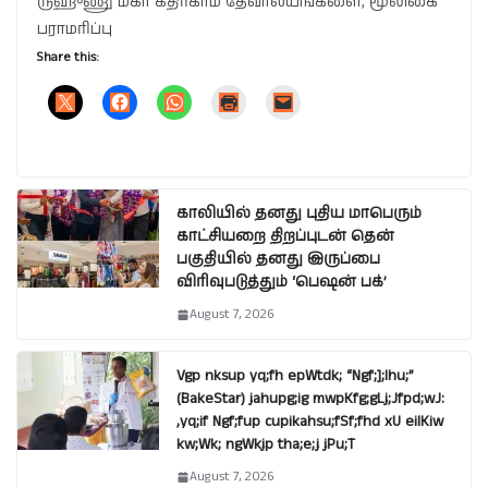
ருஹுணு மகா கதிர்காம தேவாலயங்களை, மூலிகை
பராமரிப்பு
Share this:
காலியில் தனது புதிய மாபெரும்
காட்சியறை திறப்புடன் தென்
பகுதியில் தனது இருப்பை
விரிவுபடுத்தும் ‘பெஷன் பக்’
August 7, 2026
Vgp nksup yq;fh epWtdk; “Ngf;];lhu;”
(BakeStar) jahupg;ig mwpKfg;gLj;Jfpd;wJ:
,yq;if Ngf;fup cupikahsu;fSf;fhd xU eilKiw
kw;Wk; ngWkjp tha;e;j jPu;T
August 7, 2026