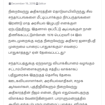
December 19, 2018
Editor
நிறைவேற்று அதிகாரத்தின் தொடுவாயிலிருந்து சில
சந்தர்ப்பங்களை மீட்டிப்பார்க்கும் நிர்ப்பந்தங்களை
இரண்டு மாத அரசியல் இழுபறி எனக்குள்
ஏற்படுத்திற்று. இதனால் ஒப்பீட்டு ஆய்வுக்குள் நான்
திணிக்கப்பட்டுள்ளேன். 1978 பெப்ரவரி 04 இல்
நடைமுறைக்கு வந்த நிறைவேற்று அதிகார ஜனாதிபதி
முறைமை யாரைப் பாதுகாக்கும்? எவரைப்
பாதுகாத்தது? ஏன் தேவைப்பட்டது?
சந்தர்ப்பத்துக்கு ஏற்றவாறு வியாக்கியானம் வழங்கும்
சட்டாம்பிள்ளைகளுக்கு சத்திய வாக்காகப்
பதிலுரைக்க இதற்குத் தெளிவு தேவை.
ஊடகவியலாளர்கள், அரசியல்வாதிகள், சமூக
ஆர்வலர்கள், புத்திஜீவிகளும் நிறைவேற்று
அதிகாரத்தின் நிஜம் என்ன, நிழல் எதுவென்பதற்கு
விளக்கம் வேண்டுகின்றனர். பாராளுமன்றத்தில்
ஆறில் ஐந்து பெரும்பான்மைப் பலத்துடனிருந்த