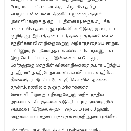
போராடிய புலிகள் வடக்கு – கிழக்கில் தமிழ்
பெரும்பான்மையை திணிக்க முனைந்ததால்
முஸ்லிம்களுக்கு ஏற்பட்ட திகைப்பு, இந்த ஆட்சிக்
கலைப்பில் தகைந்து, புலிகளின் ஒடுக்கு முறையும்
ஒழிந்தது. இந்தத் திகைப்புத் தகைந்த நன்றிக்கடன்
சந்திரிக்காவின் நிறைவேற்று அதிகாரத்தையே சாரும்.
எனினும், ஒட்டுமொத்த முஸ்லிம்களின் நலனுக்கா
இது செய்யப்பட்டது? இல்லை.2004 பொதுத்
தேர்தலுக்கு தெற்கின் விளை நிலத்தை தயார் படுத்திய
தந்திரமா? தந்திரமேதான். இல்லாவிட்டால் சந்திரிக்கா
தீர்வைத் தந்திருப்பாரே! சந்திரிக்காவின் அன்றைய
தந்திரம், ரணிலுக்கு ஒரு மந்திரத்தைச்
சொல்லியிருக்கும். நிறைவேற்று அதிகாரத்தின்
அகலமான சிறகுகளை ஒடுக்கி, பாராளுமன்றத்தின்
ஆயுளை நீட்டுதல். ஆஹா! அற்புதமான தத்துவம்.
அருமையான சந்தர்ப்பத்தைக் காத்திருந்தார் ரணில்.
நிறைவேற்று அதிகாரத்தால் புலிகளை ஒழித்த