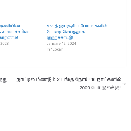
அணியின்
சனத் ஜயசூரிய போட்டிகளில்
ு அமைச்சரின்
மோசடி செய்ததாக
காரணம்!
குற்றச்சாட்டு!
 2023
January 12, 2024
In "Local"
றது
நாட்டில் மீண்டும் டெங்கு நோய்! 16 நாட்களில்
2000 பேர் இலக்கு!!